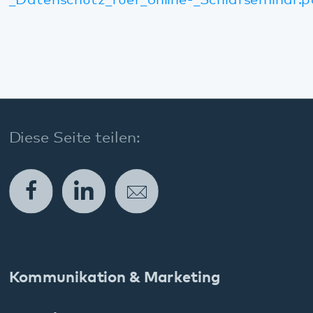
Kommunikation & Marketing
Kontakt
Anfahrt
Pfalzklinikum
Weinstraße 100
76889 Klingenmünster
T. 06349 900-0
E.
info
@
pfalzklinikum.de