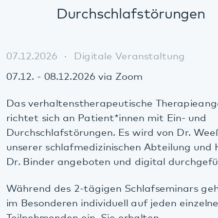
07.12.2026
Digitale Veranstaltung
07.12. - 08.12.2026 via Zoom
Das verhaltenstherapeutische Therapieangebot
richtet sich an Patient*innen mit Ein- und
Durchschlafstörungen. Es wird von Dr. Weeß, Leiter
unserer schlafmedizinischen Abteilung und Herrn
Dr. Binder angeboten und digital durchgeführt.
Während des 2-tägigen Schlafseminars gehen wir
im Besonderen individuell auf jeden einzelnen
Teilnehmenden ein. Sie erhalten
Lösungsmöglichkeiten und Strategien für die
Behandlung Ihrer Schlafstörung. Am Ende
des Seminars sind die Teilnehmer*innen in der
Lage, eigene schlafstörende Verhaltensweisen zu
erkennen und durch neu erlernte, schlaffördernde