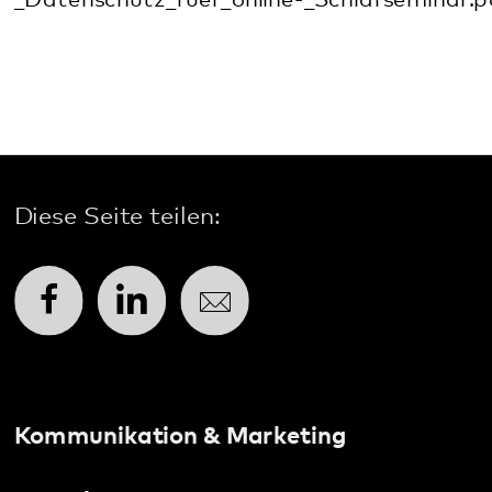
Kommunikation & Marketing
Kontakt
Anfahrt
Pfalzklinikum
Weinstraße 100
76889 Klingenmünster
T. 06349 900-0
E.
info
@
pfalzklinikum.de