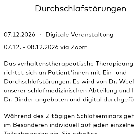
07.12.2026
Digitale Veranstaltung
07.12. - 08.12.2026 via Zoom
Das verhaltenstherapeutische Therapieangebot
richtet sich an Patient*innen mit Ein- und
Durchschlafstörungen. Es wird von Dr. Weeß, Leiter
unserer schlafmedizinischen Abteilung und Herrn
Dr. Binder angeboten und digital durchgeführt.
Während des 2-tägigen Schlafseminars gehen wir
im Besonderen individuell auf jeden einzelnen
Teilnehmenden ein. Sie erhalten
Lösungsmöglichkeiten und Strategien für die
Behandlung Ihrer Schlafstörung. Am Ende
des Seminars sind die Teilnehmer*innen in der
Lage, eigene schlafstörende Verhaltensweisen zu
erkennen und durch neu erlernte, schlaffördernde