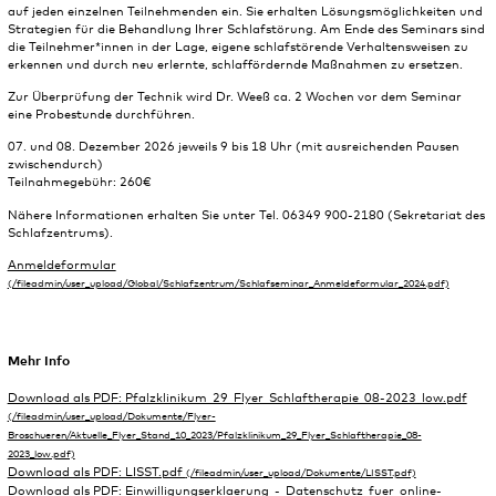
auf jeden einzelnen Teilnehmenden ein. Sie erhalten Lösungsmöglichkeiten und
Strategien für die Behandlung Ihrer Schlafstörung. Am Ende des Seminars sind
die Teilnehmer*innen in der Lage, eigene schlafstörende Verhaltensweisen zu
erkennen und durch neu erlernte, schlaffördernde Maßnahmen zu ersetzen.
Zur Überprüfung der Technik wird Dr. Weeß ca. 2 Wochen vor dem Seminar
eine Probestunde durchführen.
07. und 08. Dezember 2026 jeweils 9 bis 18 Uhr (mit ausreichenden Pausen
zwischendurch)
Teilnahmegebühr: 260€
Nähere Informationen erhalten Sie unter Tel. 06349 900-2180 (Sekretariat des
Schlafzentrums).
Anmeldeformular
Mehr Info
Download als PDF: Pfalzklinikum_29_Flyer_Schlaftherapie_08-2023_low.pdf
Download als PDF: LISST.pdf
Download als PDF: Einwilligungserklaerung_-_Datenschutz_fuer_online-