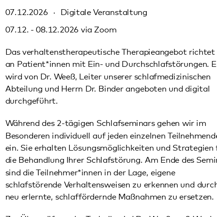
07.12. - 08.12.2026 via Zoom
Das verhaltenstherapeutische Therapieangebot richtet sich
an Patient*innen mit Ein- und Durchschlafstörungen. Es
wird von Dr. Weeß, Leiter unserer schlafmedizinischen
Abteilung und Herrn Dr. Binder angeboten und digital
durchgeführt.
Während des 2-tägigen Schlafseminars gehen wir im
Besonderen individuell auf jeden einzelnen Teilnehmenden
ein. Sie erhalten Lösungsmöglichkeiten und Strategien für
die Behandlung Ihrer Schlafstörung. Am Ende des Seminars
sind die Teilnehmer*innen in der Lage, eigene
schlafstörende Verhaltensweisen zu erkennen und durch
neu erlernte, schlaffördernde Maßnahmen zu ersetzen.
Zur Überprüfung der Technik wird Dr. Weeß ca. 2 Wochen
vor dem Seminar eine Probestunde durchführen.
07. und 08. Dezember 2026 jeweils 9 bis 18 Uhr (mit