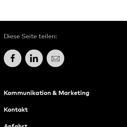
Pfalzklinikum
Weinstraße 100
76889 Klingenmünster
T. 06349 900-0
E.
info
@
pfalzklinikum.de