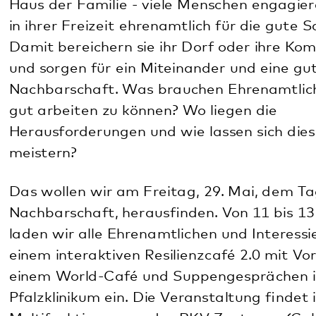
Das wollen wir am Freitag, 29. Mai, dem Tag der
Nachbarschaft, herausfinden. Von 11 bis 13 Uhr
laden wir alle Ehrenamtlichen und Interessierten zu
einem interaktiven Resilienzcafé 2.0 mit Vorträgen,
einem World-Café und Suppengesprächen ins
Pfalzklinikum ein. Die Veranstaltung findet im
Multifunktionsraum des BKV-Zentrums (Geb.34)
auf dem Campus Klingenmünster des
Pfalzklinikums statt (Weinstraße 100).
Organisatorinnen sind - wie bereits beim Auftakt-
Resilienzcafé am 10. Oktober - die Initiative "Die
Pfalz macht sich/dich stark. Wege zur Resilienz"
und die Kreisverwaltung Südliche Weinstraße.
Für Suppe, Kaffee, Kuchen und Kaltgetränke ist
gesorgt. Um Anmeldung wird gebeten:
irina.kast
@
pfalzklinikum.de