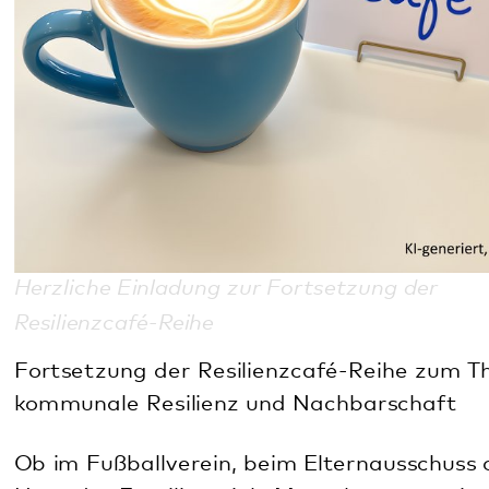
Herzliche Einladung zur Fortsetzung der
Resilienzcafé-Reihe
Fortsetzung der Resilienzcafé-Reihe zum Thema
kommunale Resilienz und Nachbarschaft
Ob im Fußballverein, beim Elternausschuss oder im
Haus der Familie - viele Menschen engagieren sich
in ihrer Freizeit ehrenamtlich für die gute Sache.
Damit bereichern sie ihr Dorf oder ihre Kommune
und sorgen für ein Miteinander und eine gute
Nachbarschaft. Was brauchen Ehrenamtliche, um
gut arbeiten zu können? Wo liegen die
Herausforderungen und wie lassen sich diese
meistern?