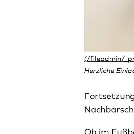
Nachbarschaft
Ob im Fußballverei
Menschen engagiere
Damit bereichern s
Miteinander und e
um gut arbeiten z
lassen sich diese 
Das wollen wir am
herausfinden. Von 
Interessierten zu 
World-Café und Su