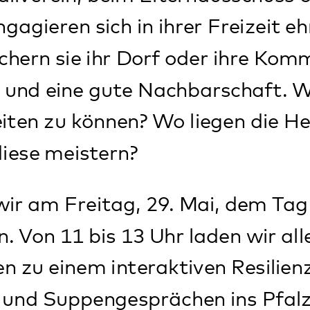
unktionsraum des BKV-Zentrums (Geb.3
s Pfalzklinikums statt (Weinstraße 100
ind - wie bereits beim Auftakt-Resilie
iative "Die Pfalz macht sich/dich stark.
 Kreisverwaltung Südliche Weinstraße.
, Kuchen und Kaltgetränke ist gesorgt
a.kast
@
pfalzklinikum.de