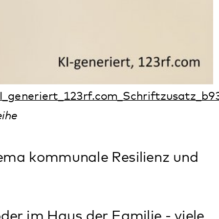
er Familie - viele
r die gute Sache.
en für ein
 Ehrenamtliche,
ngen und wie
schaft,
chen und
t Vorträgen, einem
 Die Veranstaltung