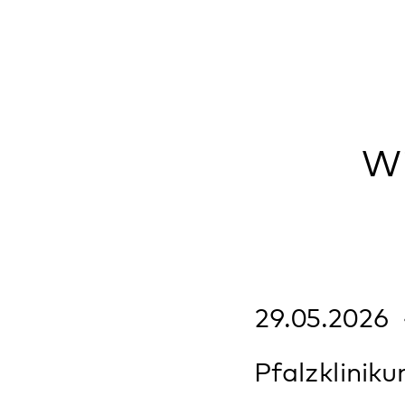
Wie ge
29.05.2026
Klin
Pfalzklinikum Kli