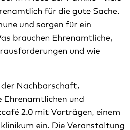
4) auf dem Campus
).
nzcafé am 10.
 Wege zur
. Um Anmeldung