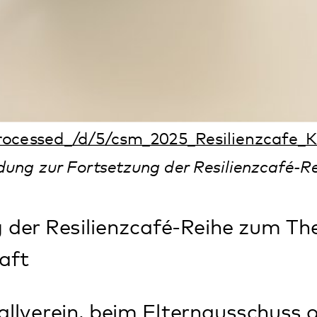
n, beim Elternausschuss oder im Haus d
n sich in ihrer Freizeit ehrenamtlich fü
ie ihr Dorf oder ihre Kommune und sorg
ine gute Nachbarschaft. Was brauchen
u können? Wo liegen die Herausforderu
meistern?
 Freitag, 29. Mai, dem Tag der Nachbar
11 bis 13 Uhr laden wir alle Ehrenamtli
einem interaktiven Resilienzcafé 2.0 mi
ppengesprächen ins Pfalzklinikum ein.