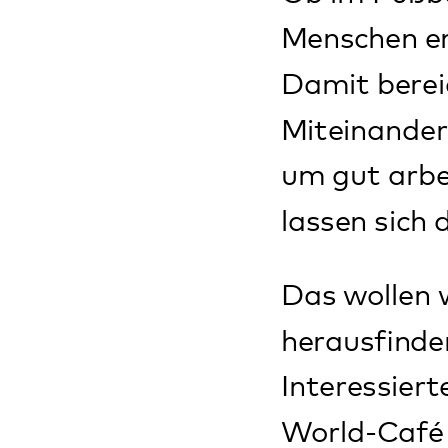
findet im Multif
Klingenmünster de
Organisatorinnen s
Oktober - die Init
Resilienz" und die
Für Suppe, Kaffee
wird gebeten:
irin