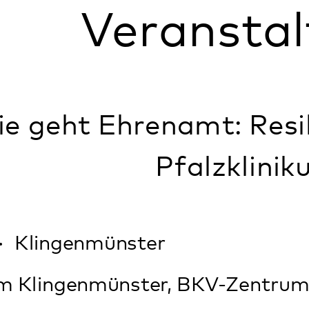
ht Ehrenamt: Resilienzcafé
Pfalzklinikum
genmünster
ngenmünster, BKV-Zentrum (Geb. 34), M