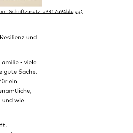
esilienz und
milie - viele
ie gute Sache.
ür ein
enamtliche,
 und wie
ft,