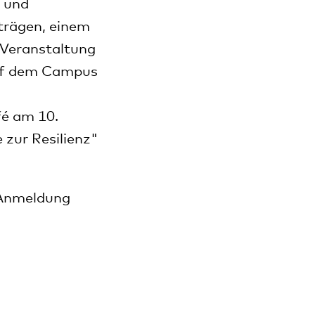
n und
rträgen, einem
 Veranstaltung
auf dem Campus
fé am 10.
 zur Resilienz"
 Anmeldung