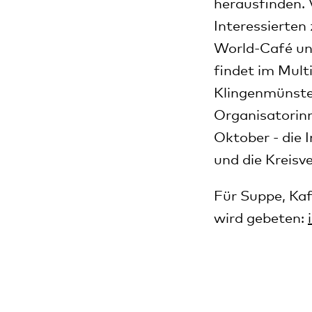
herausfinden. 
Interessierten
World-Café und
findet im Mul
Klingenmünster
Organisatorinn
Oktober - die I
und die Kreisv
Für Suppe, Ka
wird gebeten: