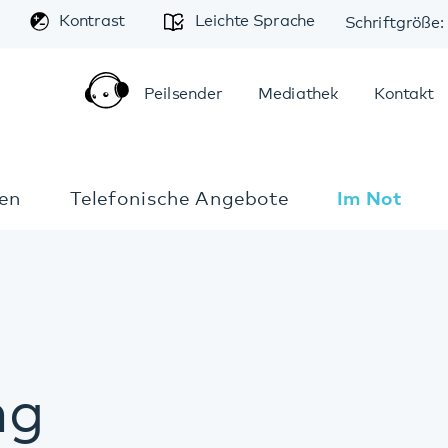
A
trast
Leichte Sprache
Schriftgröße:
A
A
Peilsender
Mediathek
Kontakt
Anfahrt
elefonische Angebote
Im Notfall