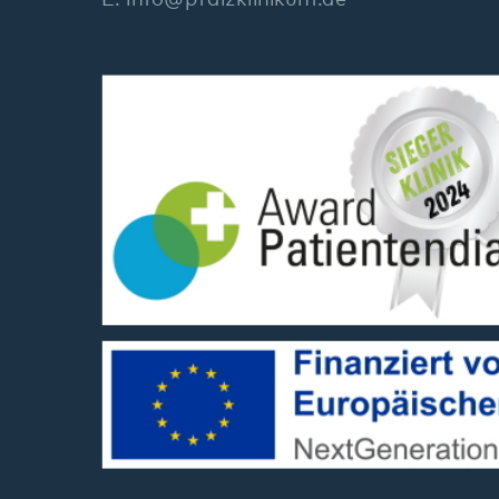
Social Media:
ssum
Datenschutz
Barrierefreiheit
Sitemap
Wir gehören zum