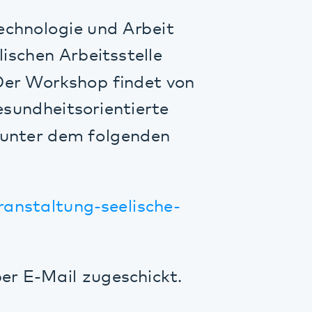
kshop findet von
tsorientierte
dem folgenden
ung-seelische-
il zugeschickt.
en Impuls geben.
Fragestellungen,
 der Austausch