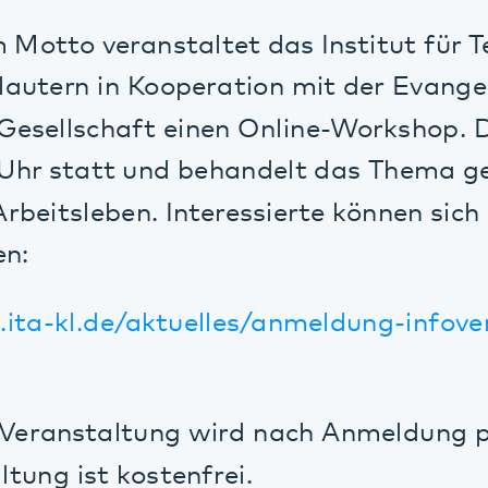
ellschaft einen Online-Workshop. Der Wor
 statt und behandelt das Thema gesundhei
tsleben. Interessierte können sich unter 
-kl.de/aktuelles/anmeldung-infoveranstalt
ranstaltung wird nach Anmeldung per E‑Ma
g ist kostenfrei.
ranstaltung wird es einen kurzen fachlich
n moderierter Austausch zu verschiedenen 
en und Lösungsansätzen. Bereichert wird