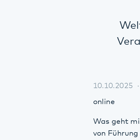
Weltta
Verans
10.10.2025
Ak
online
Was geht mich d
von Führung
Unter diesem Mot
(ITA) Kaiserslau