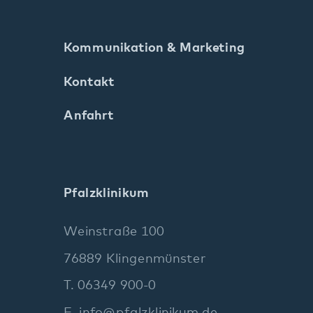
Pfalzklinikum
Weinstraße 100
76889 Klingenmünster
T. 06349 900-0
E.
info
@
pfalzklinikum.de