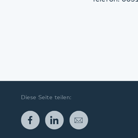
Diese Seite teilen:
Facebook
LinkedIn
E-Mail
Angebote
Modellvorhaben im Pfalzklinikum
Modell 365° in der Gemeindepsychiatrie