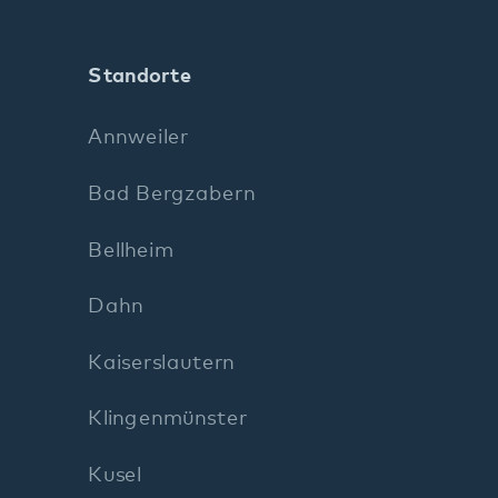
Bellheim
Dahn
Kaiserslautern
Klingenmünster
Kusel
Landau
Maikammer
Neustadt
Pirmasens
Rockenhausen