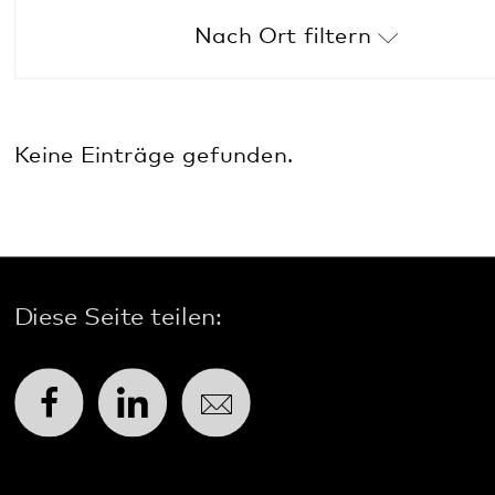
Alle
Keine Einträge gefunden.
Online-Veranstaltung
Annweiler
Diese Seite teilen:
Bad Bergzabern
Facebook
LinkedIn
E-Mail
Dahn
Kaiserslautern
Kommunikation & Marketing
Klingenmünster
Kontakt
Kusel
Anfahrt