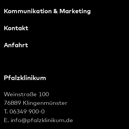
Landau
Maikammer
Pfalzklinikum
Weinstraße 100
Pirmasens
76889 Klingenmünster
T. 06349 900-0
Rockenhausen
E.
info
@
pfalzklinikum.de
Rodalben
Speyer
Wörth