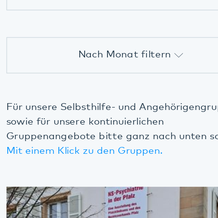
Nach Monat filtern
Online-Veranstaltung
Alle
Annweiler
Für unsere Selbsthilfe- und Angehörigengruppen,
August 2026
sowie für unsere kontinuierlichen
Bad Bergzabern
Gruppenangebote bitte ganz nach unten scrollen.
Mit einem Klick zu den Gruppen.
Oktober 2026
Dahn
Dezember 2026
Kaiserslautern
Klingenmünster
Kusel
Landau