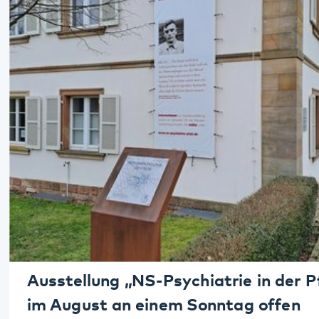
Maikammer
Pirmasens
Rockenhausen
Ausstellung „NS-Psychiatrie in der Pfalz“
Rodalben
im August an einem Sonntag offen
23.08.2026
Klingenmünster
Speyer
Alleehaus des Pfalzklinikums (Geb. 43),
Klingenmünster
Wörth
Weiterlesen