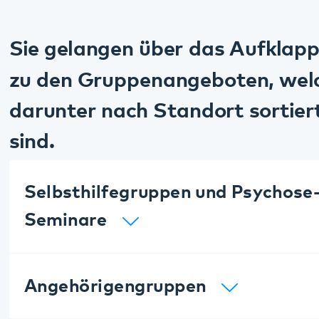
Gruppentherapien für Betroffene
Essstörungen bei Jugendlichen
Diese Seite teilen:
Facebook
LinkedIn
E-Mail
Kommunikation & Marketing