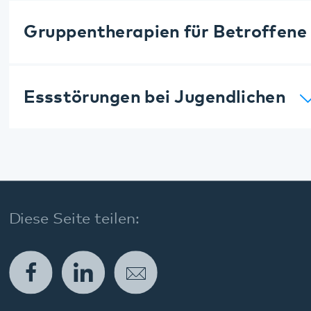
Kontakt
Anfahrt
Pfalzklinikum
Weinstraße 100
76889 Klingenmünster
T. 06349 900-0
E.
info
@
pfalzklinikum.de