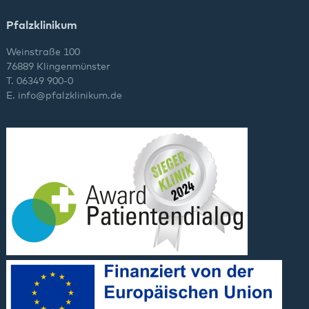
Pfalzklinikum
Weinstraße 100
76889 Klingenmünster
T. 06349 900-0
E.
info
@
pfalzklinikum.de