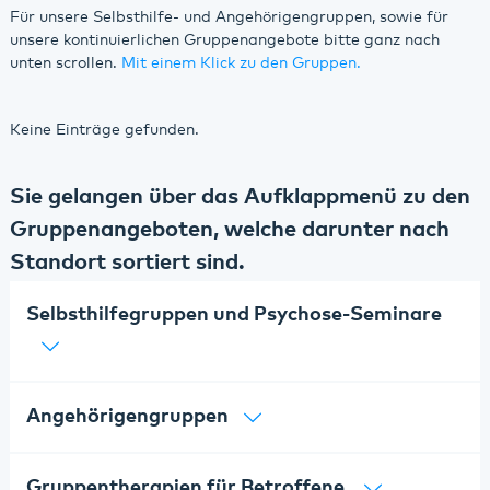
Für unsere Selbsthilfe- und Angehörigengruppen, sowie für
August 2026
unsere kontinuierlichen Gruppenangebote bitte ganz nach
Bad Bergzabern
unten scrollen.
Mit einem Klick zu den Gruppen.
Oktober 2026
Dahn
Keine Einträge gefunden.
Dezember 2026
Kaiserslautern
Sie gelangen über das Aufklappmenü zu den
Klingenmünster
Gruppenangeboten, welche darunter nach
Kusel
Standort sortiert sind.
Landau
Selbsthilfegruppen und Psychose-Seminare
Maikammer
Pirmasens
Angehörigengruppen
Rockenhausen
Gruppentherapien für Betroffene