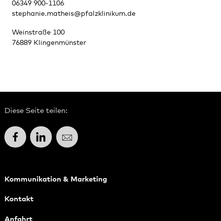
06349 900-1106
stephanie.matheis@pfalzklinikum.de
Weinstraße 100
76889 Klingenmünster
Diese Seite teilen:
Facebook
LinkedIn
E-Mail
Kommunikation & Marketing
Kontakt
Anfahrt