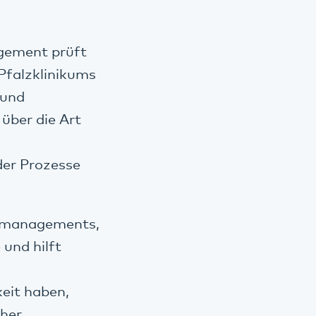
agement prüft
Pfalzklinikums
 und
über die Art
der Prozesse
ikomanagements,
und hilft
keit haben,
her