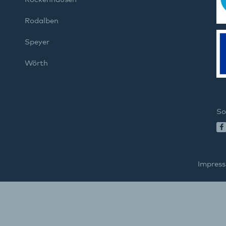
Rodalben
Speyer
Wörth
So
Impres