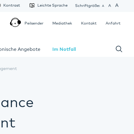
A
Kontrast
Leichte Sprache
Schriftgröße:
A
A
Peilsender
Mediathek
Kontakt
Anfahrt
fonische Angebote
Im Notfall
nagement
iance
nt