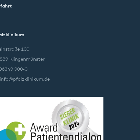
fahrt
alzklinikum
instraße 100
889 Klingenmünster
 06349 900-0
info
@
pfalzklinikum.de