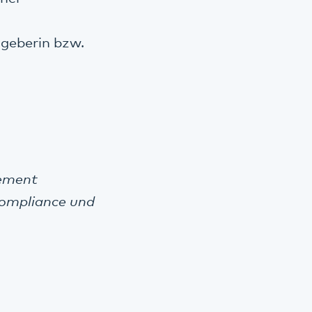
sgeberin bzw.
ement
 Compliance und