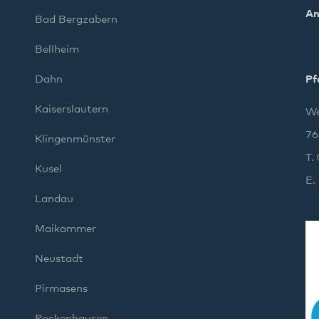
An
Bad Bergzabern
Bellheim
Dahn
Pf
Kaiserslautern
We
76
Klingenmünster
T.
Kusel
E.
Landau
Maikammer
Neustadt
Pirmasens
Rockenhausen