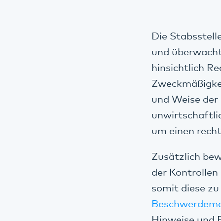
Die Stabsstell
und überwacht 
hinsichtlich R
Zweckmäßigkeit
und Weise der
unwirtschaftli
um einen rech
Zusätzlich bew
der Kontrolle
somit diese zu
Beschwerdem
Hinweise und 