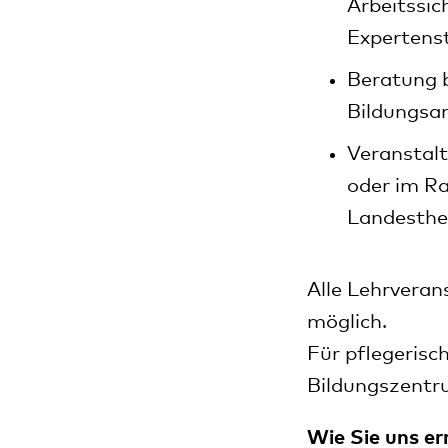
Arbeitssic
Expertenst
Beratung b
Bildungsa
Veranstal
oder im R
Landesth
Alle Lehrveran
möglich.
Für pflegerisc
Bildungszent
Wie Sie uns er