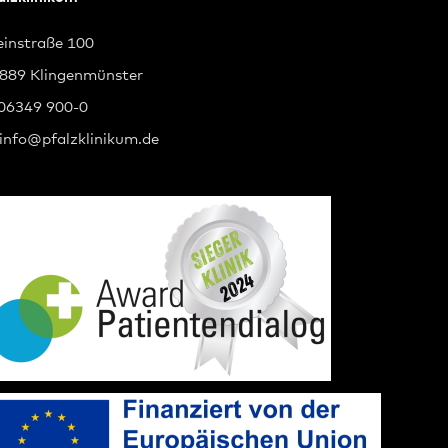
instraße 100
889 Klingenmünster
 06349 900-0
info
@
pfalzklinikum.de