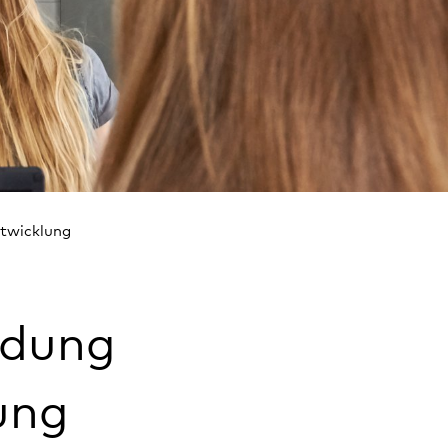
ntwicklung
ldung
ung