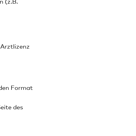
 (z.B.
Arztlizenz
riden Format
eite des