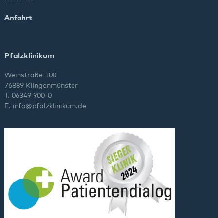
Anfahrt
Pfalzklinikum
Weinstraße 100
76889 Klingenmünster
T. 06349 900-0
E.
info
@
pfalzklinikum.de