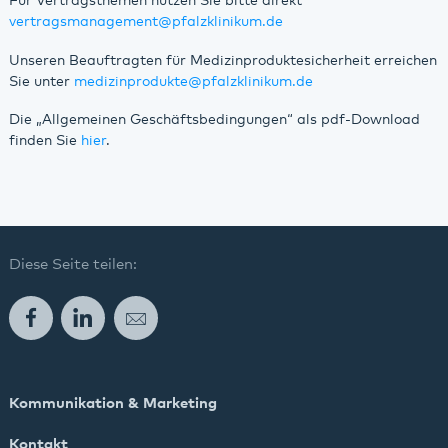
Für Vertragsthemen nutzen Sie bitte direkt
vertragsmanagement
@
pfalzklinikum.de
Unseren Beauftragten für Medizinproduktesicherheit erreichen
Sie unter
medizinprodukte
@
pfalzklinikum.de
Die „Allgemeinen Geschäftsbedingungen“ als pdf-Download
finden Sie
hier
.
Diese Seite teilen:
Facebook
LinkedIn
E-Mail
Kommunikation & Marketing
Kontakt