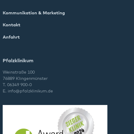
Kommunikation & Marketing
Kontakt
Anfahrt
Pfalzklinikum
Weinstraße 100
76889 Klingenmünster
T. 06349 900-0
E.
info
@
pfalzklinikum.de