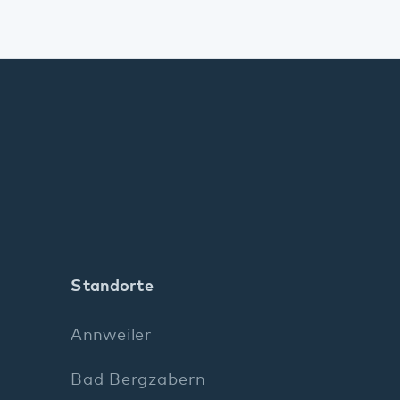
Standorte
Annweiler
Bad Bergzabern
Bellheim
Dahn
Kaiserslautern
Klingenmünster