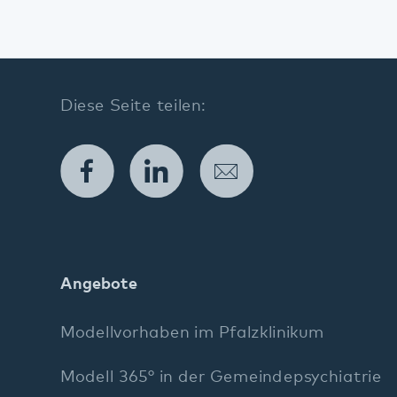
Facebook
LinkedIn
E-Mail
Angebote
Modellvorhaben im Pfalzklinikum
Modell 365° in der Gemeindepsychiatrie
Angebote im Krankenhaus
Wohnangebote
Tagesangebote
Ambulante Angebote