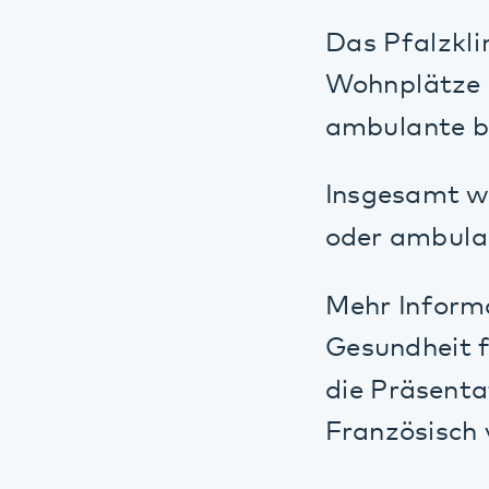
ambulante bzw.
Insgesamt werden
oder ambulant b
Mehr Information
Gesundheit finde
die Präsentatio
Französisch verf
Kontakt
Pfalzklinikum