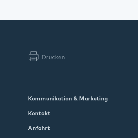
Drucken
Kommunikation & Marketing
Kontakt
Anfahrt
Pfalzklinikum
Weinstraße 100
76889 Klingenmünster
T. 06349 900-0