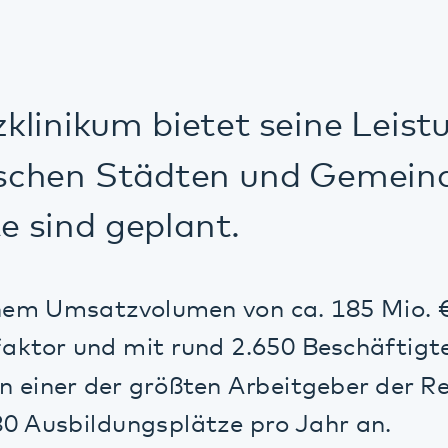
inikum bietet seine Leistungen
hen Städten und Gemeinden an
ind geplant.
 Umsatzvolumen von ca. 185 Mio. € ein wi
or und mit rund 2.650 Beschäftigten auf ü
einer der größten Arbeitgeber der Region. Z
usbildungsplätze pro Jahr an.
m verfügt über ca. 1.179 Betten, Therapie
darüber hinaus an fast allen Standorten ü