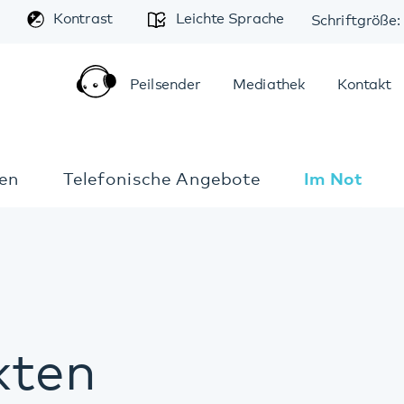
A
trast
Leichte Sprache
Schriftgröße:
A
A
Peilsender
Mediathek
Kontakt
Anfahrt
elefonische Angebote
Im Notfall
n