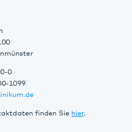
ünster
1099
kum.de
daten finden Sie
hier
.