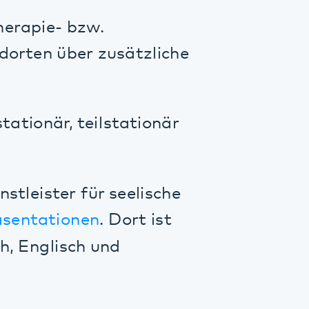
, teilstationär
r für seelische
ionen
. Dort ist
sch und