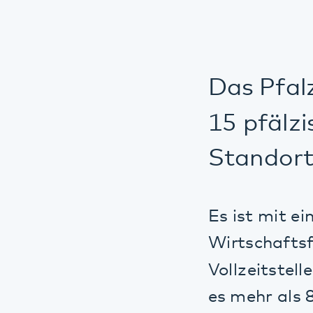
Das Pfalzkl
15 pfälzisc
Standorte s
Es ist mit einem
Wirtschaftsfakt
Vollzeitstellen 
es mehr als 80 A
Das Pfalzkliniku
Wohnplätze und 