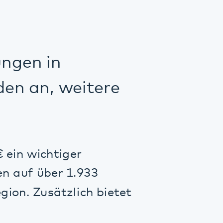
 in
, weitere
chtiger
ber 1.933
usätzlich bietet
- bzw.
ber zusätzliche