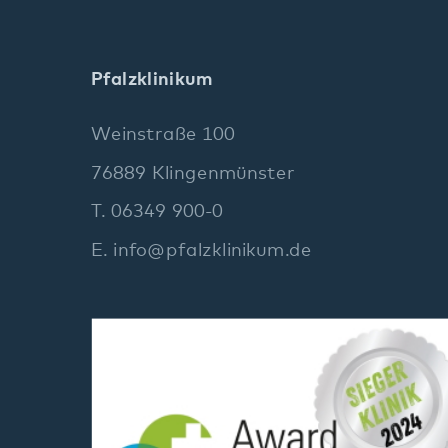
E.
info
@
pfalzklinikum.de