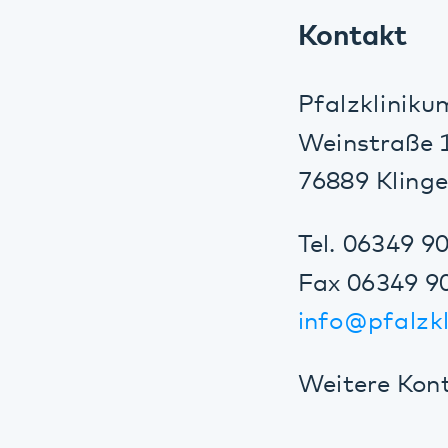
Weinstraße 100
76889 Klingenm
Tel. 06349 900-0
Fax 06349 900-
info
@
pfalzklini
Weitere Kontakt
Diese Seite teilen: