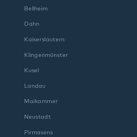
Kusel
Landau
Maikammer
Neustadt
Pirmasens
Rockenhausen
Rodalben
Speyer
Wörth