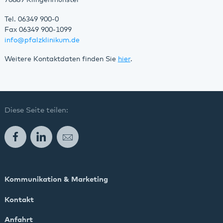
76889 Klingenmünster
Tel. 06349 900-0
Fax 06349 900-1099
info
@
pfalzklinikum.de
Weitere Kontaktdaten finden Sie
hier
.
Diese Seite teilen:
Facebook
LinkedIn
E-Mail
Kommunikation & Marketing
Kontakt
Anfahrt