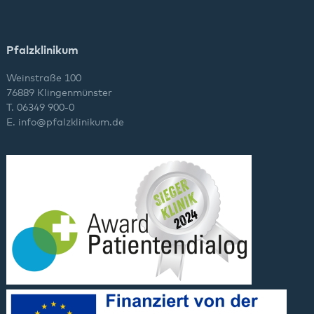
Pfalzklinikum
Weinstraße 100
76889 Klingenmünster
T. 06349 900-0
E.
info
@
pfalzklinikum.de