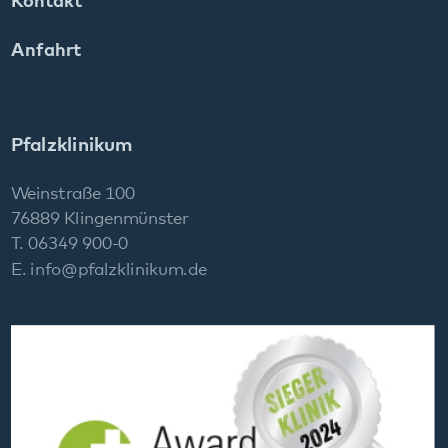
T. 06349 900-0
E.
info
@
pfalzklinikum.de