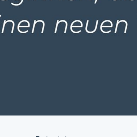
 Beispiel:
eunde der Kinder- und Jugendpsychiatri
für Seelische Gesundheit e.V. (ehemali
V.)
e des Pfalzinstituts e. V.
Südwestpfalz e. V.
n Depression Landau – Südliche Weinstr