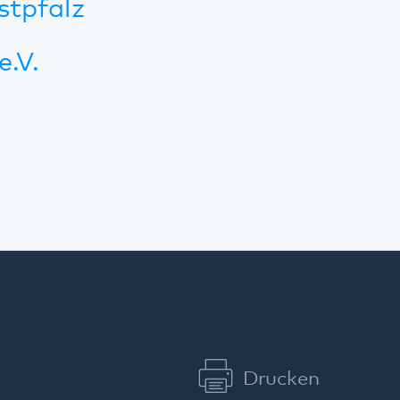
Kommunikation & Marketing
Kontakt
Anfahrt
Pfalzklinikum
Weinstraße 100
76889 Klingenmünster
T. 06349 900-0
E.
info
@
pfalzklinikum.de