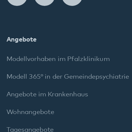
Entlassmanagement
Beschwerdemanagement
FAQ Maßregelvollzug
Stichworte A–Z