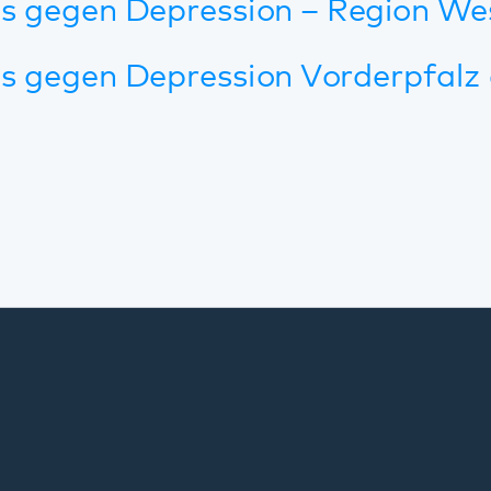
Standorte
Annweiler
Bad Bergzabern
Bellheim
Dahn
Kaiserslautern
Klingenmünster
Kusel
Landau