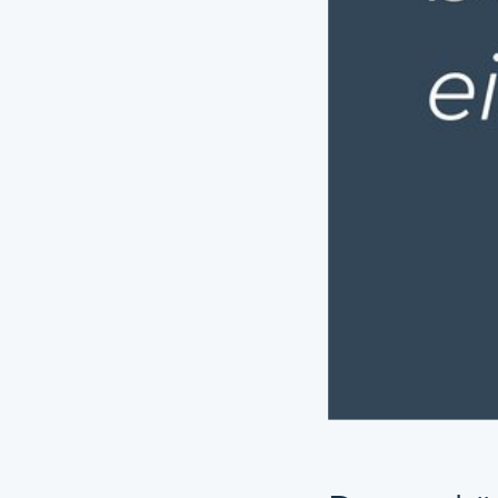
Dazu gehören zum
Verein der Fr
Förderverein 
Hilfsverein e. 
Verein Freund
Miteinander 
Bündnis gege