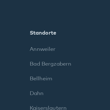
Maikammer
Neustadt
Pirmasens
Rockenhausen
Rodalben
Speyer
Wörth