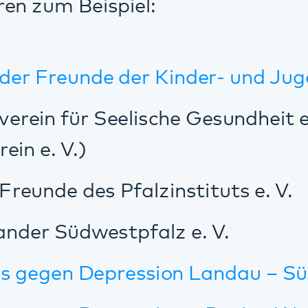
n Depression – Region Westpfalz
n Depression Vorderpfalz e.V.