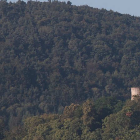
Sie sind hier:
Pfalzklinikum
Über uns
Förde