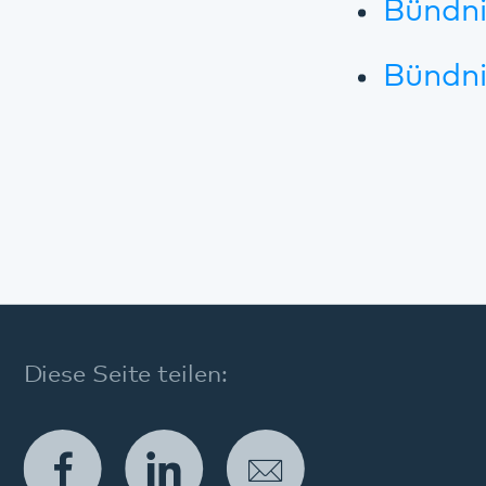
Angebote
Modellvorhaben im Pfalzklinikum
Modell 365° in der Gemeindepsychiatrie
Angebote im Krankenhaus
Wohnangebote
Tagesangebote
Ambulante Angebote
Weitere Angebote
Diagnostik und Therapie