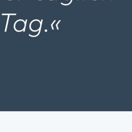
e e.V.
ger Landecker
aße e. V.