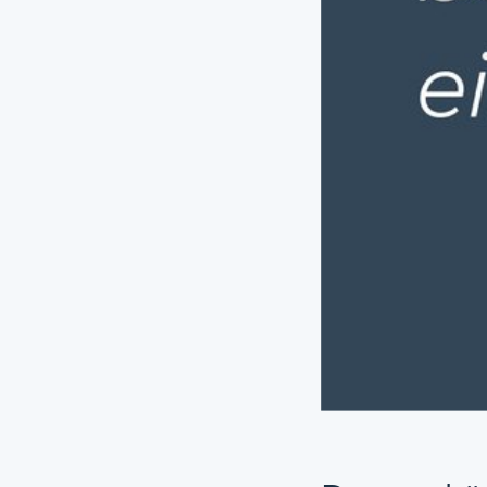
Dazu gehören zum
Verein der Fr
Förderverein 
Hilfsverein e. 
Verein Freund
Miteinander 
Bündnis gege