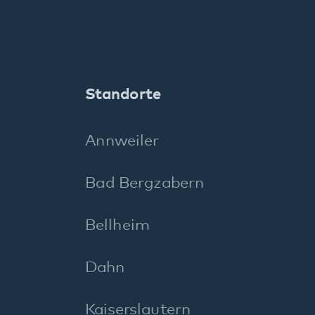
Maikammer
Neustadt
Pirmasens
Rockenhausen
Rodalben
Speyer
Wörth