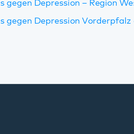
Standorte
Annweiler
Bad Bergzabern
Bellheim
Dahn
Kaiserslautern
Klingenmünster
Kusel
Landau