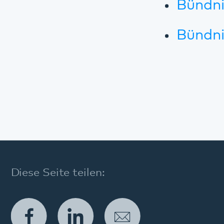
Angebote
Modellvorhaben im Pfalzklinikum
Modell 365° in der Gemeindepsychiatrie
Angebote im Krankenhaus
Wohnangebote
Tagesangebote
Ambulante Angebote
Weitere Angebote
Diagnostik und Therapie