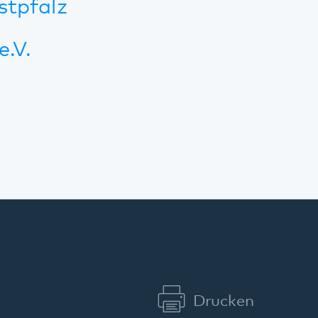
Kommunikation & Marketing
Kontakt
Anfahrt
Pfalzklinikum
Weinstraße 100
76889 Klingenmünster
T. 06349 900-0
E.
info
@
pfalzklinikum.de