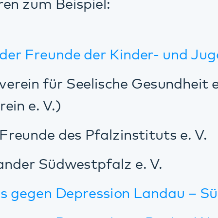
n Depression – Region Westpfalz
n Depression Vorderpfalz e.V.