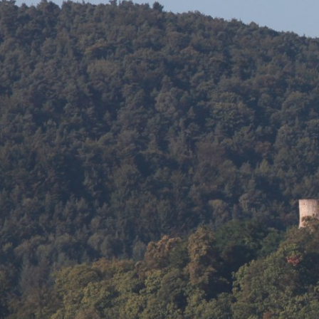
Sie sind hier:
Pfalzklinikum
Über uns
Förde