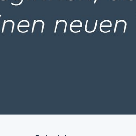
 Beispiel:
eunde der Kinder- und Jugendpsychiatri
für Seelische Gesundheit e.V. (ehemali
V.)
e des Pfalzinstituts e. V.
Südwestpfalz e. V.
n Depression Landau – Südliche Weinstr