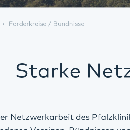
Starke Netzwerk
werkarbeit des Pfalzklinikums ist die
 Vereinen, Bündnissen und Stiftungen.