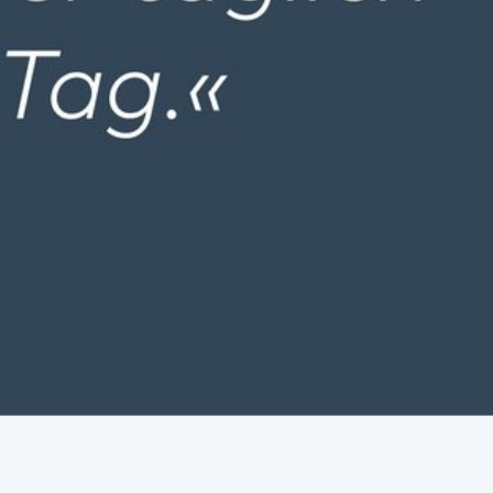
e e.V.
ger Landecker
aße e. V.