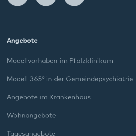
Entlassmanagement
Beschwerdemanagement
FAQ Maßregelvollzug
Stichworte A–Z