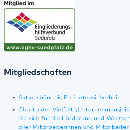
Mitgliedschaften
Aktionsbündnis Patientensicherheit
Charta der Vielfalt (Unternehmensinitiative,
die sich für die Förderung und Wertschätzung
aller Mitarbeiterinnen und Mitarbeiter
einsetzt)
Dachverband Gemeindepsychiatrie e. V.
Metropolregion Rhein-Neckar
Projekt Kaiserslautern inKLusiv