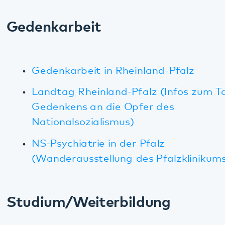
Katholische Hochschule Mainz
(Stiftungsprofessur "Erweiterte
Pflegekompetenzen bei langfristigem
Versorgungsbedarf")
Weiterbildungsstudiengang in Psychologischer
Psychotherapie (WiPP) in Landau
Selbsthilfe
Selbsthilfegruppe Parkinson Südliche
Weinstraße
KISS Pfalz - Selbsthilfetreff Pfalz e. V.
Sonstige