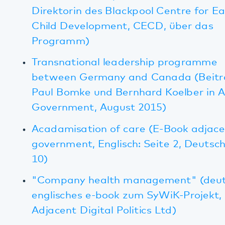
Die Pfalz macht sich/dich stark -
Wege zur Resilienz
"Re-thinking mental health" - Broschüre über
das Pfalzklinikum und die Resilienz-Initiative,
erschienen bei Paneuropean Networks,
November 2016 (englisch)
eBook zur organisationalen Resilienz in
Kooperation mit Mental Health Europe -
erschienen bei One Big Society
Broschüre mit Artikeln zur Resilienz-Initiative
des Pfalzklinikums - erschienen bei One Big
Society
"Peer Work in Mental Health – The major