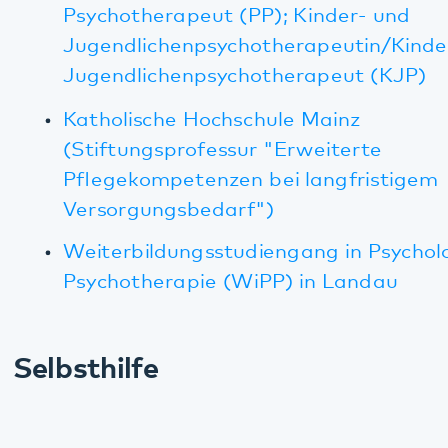
Diese Seite teilen:
Facebook
LinkedIn
E-Mail
Kommunikation & Marketing
Kontakt
Anfahrt
Pfalzklinikum
Weinstraße 100
76889 Klingenmünster