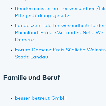
Duale Hochschule Baden-Württemberg
(Studiengang Sozialwirtschaft)
Evangelische Akademie der Pfalz
HWG Ludwigshafen (Dualer Bachelor-
Studiengang Pflege)
Hochschule Aalen
Institut für Fort- und Weiterbildung in
klinischer Verhaltenstherapie e. V.
IF Weinheim - Institut für systemische
Ausbildung und Entwicklung
(Approbationsausbildungen Psychologische
Psychotherapeutin/Psychologischer
Psychotherapeut (PP); Kinder- und
Jugendlichenpsychotherapeutin/Kinder- und
Jugendlichenpsychotherapeut (KJP)