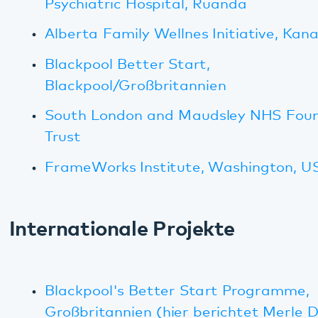
Blackpool's Better Start Programme,
Großbritannien (hier berichtet Merle Davies,
Direktorin des Blackpool Centre for Early
Child Development, CECD, über das
Programm)
Transnational leadership programme
between Germany and Canada (Beitrag von
Paul Bomke und Bernhard Koelber in Adjacent
Government, August 2015)
Acadamisation of care
(E-Book adjacent
government, Englisch: Seite 2, Deutsch: Seite
10)
"Company health management" (deutsch-
englisches e-book zum SyWiK-Projekt,
Adjacent Digital Politics Ltd)