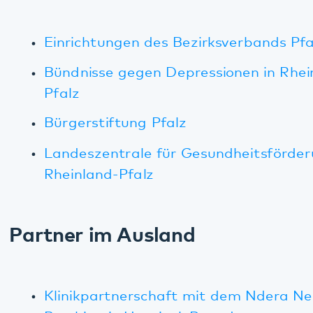
Partner im Ausland
Klinikpartnerschaft mit dem Ndera Neuro-
Psychiatric Hospital, Ruanda
Alberta Family Wellnes Initiative, Kanada
Blackpool Better Start,
Blackpool/Großbritannien
South London and Maudsley NHS Foundation
Trust
FrameWorks Institute, Washington, USA
Internationale Projekte