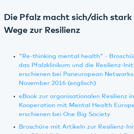
break-through of obstinacy?" (Beitrag von
Anja Ross zum Thema Peer-Arbeit, Online-
Plattform Adjacent Government, 08.01.2016)
Für weitere Infos und Kontakt besuchen Sie
die Website der Resilienz-Initiative:
www.resilienz-pfalz.de
Kooperationen für Betriebliches
Gesundheitsmanagement
Bella Vitalis-Fitnessstudios
Deutsche Krankenhausgesellschaft e. V.
Unfallkasse Rheinland-Pfalz