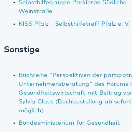
T. 06349 900-0
E.
info
@
pfalzklinikum.de