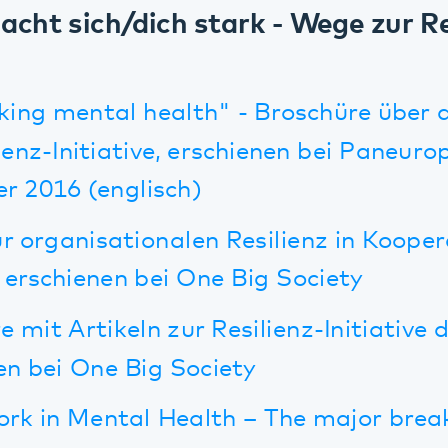
chienen bei One Big Society
t Artikeln zur Resilienz-Initiative des Pfal
ei One Big Society
in Mental Health – The major break-throu
 (Beitrag von Anja Ross zum Thema Peer-Ar
djacent Government, 08.01.2016)
Infos und Kontakt besuchen Sie die Websit
www.resilienz-pfalz.de
 für Betriebliches Gesundheitsman