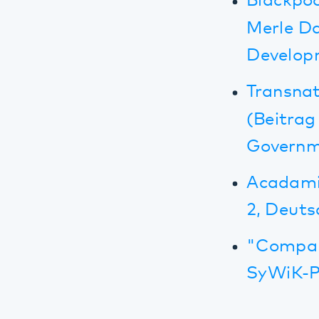
Acadamisati
2, Deutsch: 
"Company he
SyWiK-Projek
Die Pfalz mach
"Re-thinking
die Resilien
November 20
eBook zur or