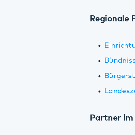
Einrichtung
Bündnisse g
Bürgerstiftu
Landeszentr
Partner im Au
Klinikpartne
Ruanda
Alberta Fami
Blackpool Be