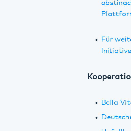
Bella Vitali
Deutsche Kr
Unfallkasse
Netzwerke und
Gesundheit
Achtung! Kin
Kindern)
Deutsches B