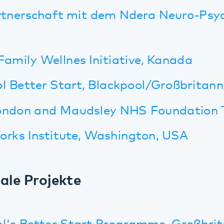
n and Maudsley NHS Foundation Trust
Institute, Washington, USA
 Projekte
Better Start Programme, Großbritannien (
, Direktorin des Blackpool Centre for Earl
t, CECD, über das Programm)
al leadership programme between Germ
n Paul Bomke und Bernhard Koelber in Adj
 August 2015)