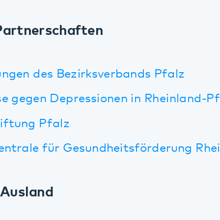
en des Bezirksverbands Pfalz
egen Depressionen in Rheinland-Pfalz
ng Pfalz
ale für Gesundheitsförderung Rheinland-P
sland
rschaft mit dem Ndera Neuro-Psychiatric 
ly Wellnes Initiative, Kanada
tter Start, Blackpool/Großbritannien