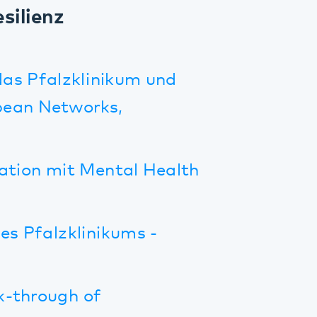
zklinikums -
gh of
beit, Online-
e der Resilienz-
agement