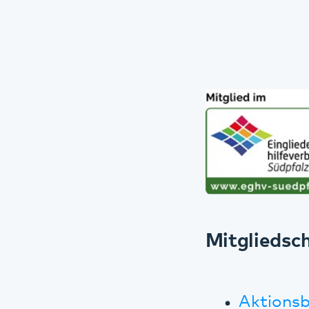
Mitgliedschaf
Aktionsbünd
Charta der V
und Wertschä