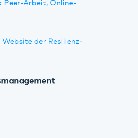
lische
undheit von