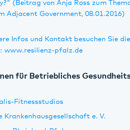
s-Fitnessstudios
ankenhausgesellschaft e. V.
 Rheinland-Pfalz
 Kooperationspartner im Bereich see
derseele (Stiftung für die psychische Ges
ündnis gegen Depression