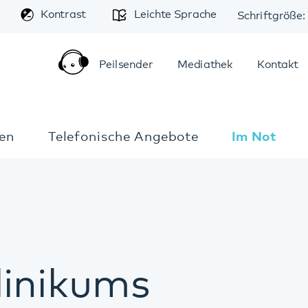
A
trast
Leichte Sprache
Schriftgröße:
A
A
Peilsender
Mediathek
Kontakt
Anfahrt
elefonische Angebote
Im Notfall
ikums