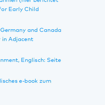
nglisch: Seite
e-book zum
z
lzklinikum und
etworks,
it Mental Health