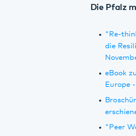
Europe - ers
Broschüre mi
erschienen b
"Peer Work 
obstinacy?"
Plattform A
Für weitere 
Initiative: 
Kooperationen