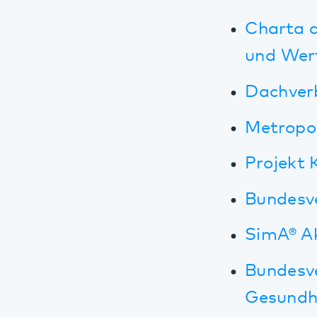
Dachverband
Metropolreg
Projekt Kais
Bundesverban
SimA® Akade
Bundesverb
Gesundheitse
Regionale Par