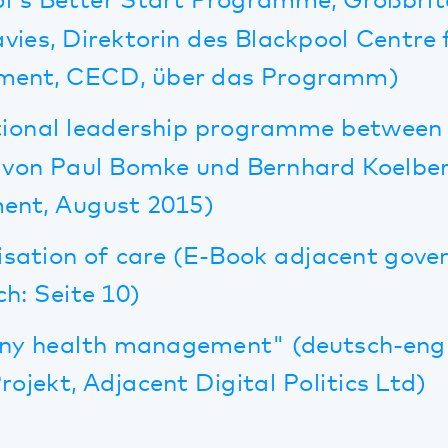
on of care
(E-Book adjacent government, E
Seite 10)
alth management" (deutsch-englisches 
t, Adjacent Digital Politics Ltd)
t sich/dich stark - Wege zur Resilien
 mental health" - Broschüre über das Pfa
z-Initiative, erschienen bei Paneuropean N
16 (englisch)
ganisationalen Resilienz in Kooperation m