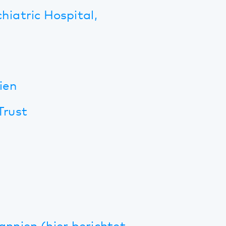
hier berichtet
y Child
any and Canada
acent