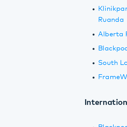
South Londo
FrameWorks 
Internationale
Blackpool's 
Merle Davies
Developmen
Transnation
(Beitrag vo
Government,