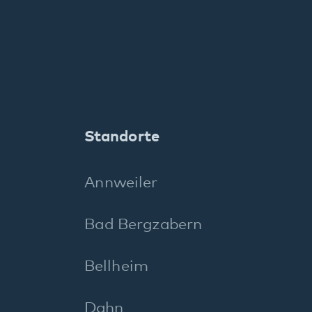
Kaiserslautern
Klingenmünster
Kusel
Landau
Maikammer
Neustadt
Pirmasens
Rockenhausen
Rodalben