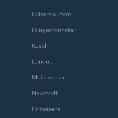
Speyer
Wörth
I