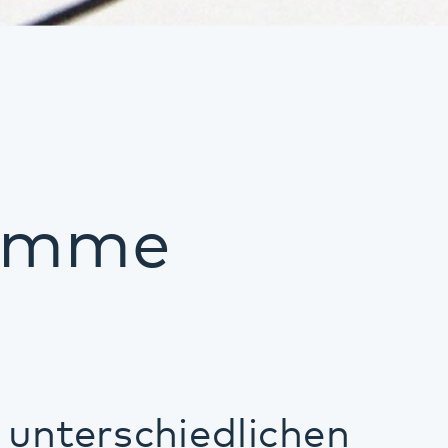
iedlichen
ungen. Zwei
rschaft im
ren ebenfalls