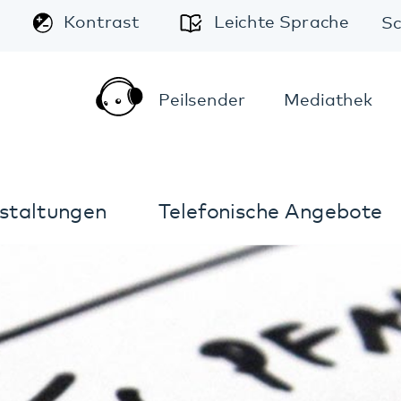
A
Leichte Sprache
Schriftgröße:
A
A
Peilsender
Mediathek
Kontakt
Anfahrt
Telefonische Angebote
Im Notfall