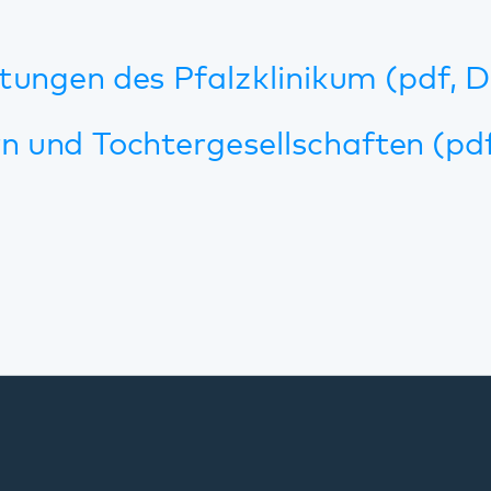
Standorte
Annweiler
Bad Bergzabern
Bellheim
Dahn