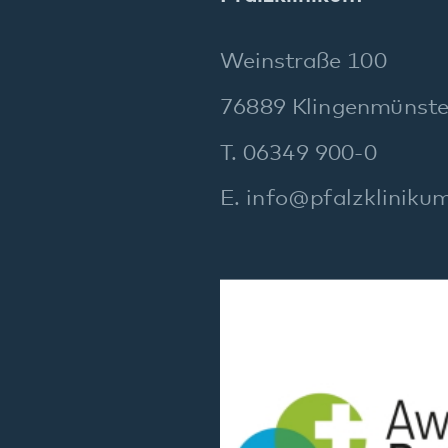
Social Media:
mpressum
Datenschutz
Barrierefreiheit
Sitema
Wir gehören zum