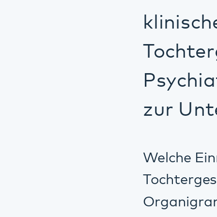
Welche Einrichtu
Tochtergesellscha
Organigrammen n
Einrichtunge
Konzern und 