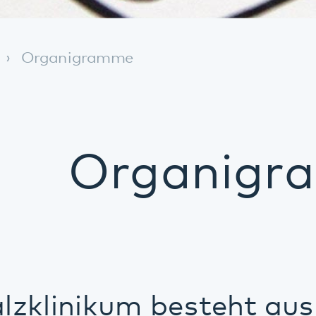
Organigramme
inikum besteht aus untersch
nd nicht-klinischen Einricht
llschaften sowie eine Träge
verbund Nordwestpfalz gehö
hmensstruktur.