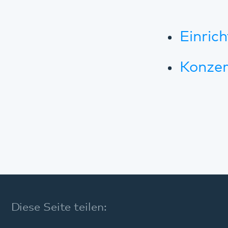
Diese Seite teilen:
Facebook
LinkedIn
E-Mail
Angebote
Modellvorhaben im Pfalzklinikum
Modell 365° in der Gemeindepsychiatrie
Angebote im Krankenhaus
Wohnangebote