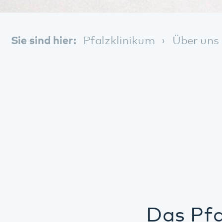
Das Pfalzkl
klinischen u
Tochtergese
Psychiatrie
zur Unterne