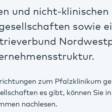
ngen zum Pfalzklinikum gehören, welch
ften es gibt, können Sie in den eingeste
achlesen.
n des Pfalzklinikum (pdf, Download)
Tochtergesellschaften (pdf, Download)