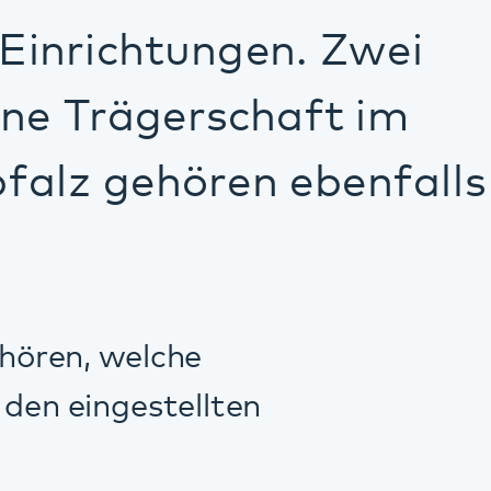
e
llten