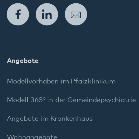
Tagesangebote
Ambulante Angebote
Weitere Angebote
Diagnostik und Therapie
Entlassmanagement
Beschwerdemanagement
FAQ Maßregelvollzug
Stichworte A–Z