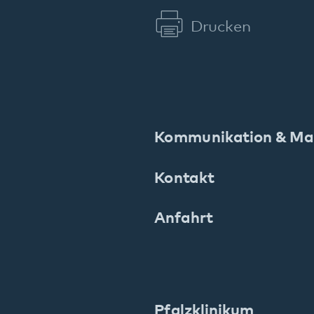
Weinstraße 100
76889 Klingenmünster
T. 06349 900-0
E.
info
@
pfalzklinikum.de