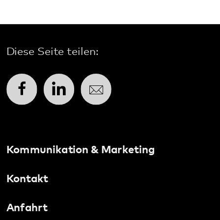
Kommunikation & Marketing
Kontakt
Anfahrt
Pfalzklinikum
Weinstraße 100
76889 Klingenmünster
T. 06349 900-0
E.
info
@
pfalzklinikum.de