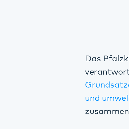
Das Pfalzklinikum
verantwortlichen
Grundsatzerkläru
und umweltbezoge
zusammengefass
Um den gesetzlic
Leitgedanken un
Lieferantenkodex