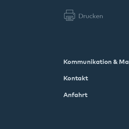
E.
info
@
pfalzklinikum.de