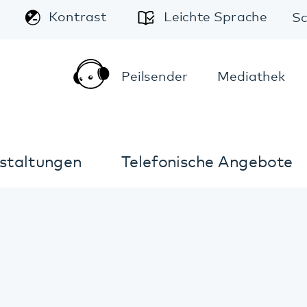
A
Leichte Sprache
Schriftgröße:
A
A
Peilsender
Mediathek
Kontakt
Anfahrt
Telefonische Angebote
Im Notfall