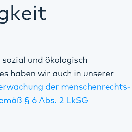
kologisch
auch in unserer
er menschenrechts-
s. 2 LkSG
ir unsere
d in unserem