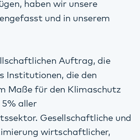
 Auftrag, die
n, die den
en Klimaschutz
llschaftliche und
schaftlicher,
igen wir uns
gementsystems nach
 als
Energiepolitik
matischen Aufbau