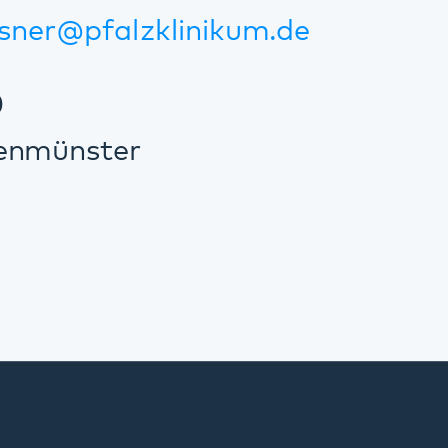
Kommunikation & Marketing
Kontakt
Anfahrt
Pfalzklinikum
Weinstraße 100
76889 Klingenmünster
T. 06349 900-0