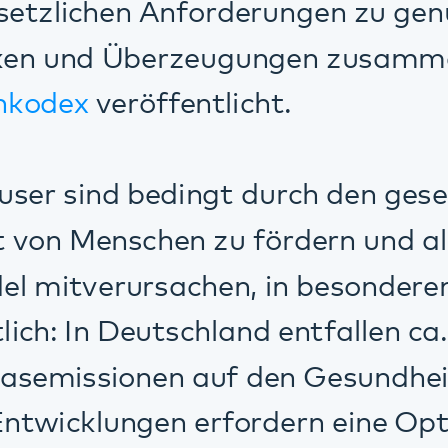
d bedingt durch den gesellschaftlichen
nschen zu fördern und als Institutione
erursachen, in besonderem Maße für d
n Deutschland entfallen ca. 5% aller
sionen auf den Gesundheitssektor. Gese
klungen erfordern eine Optimierung wirt
ogischer Erfordernisse. Aktuell beschäft
it der Einführung eines Energiemana
1.
unsere prinzipiellen Leitgedanken dazu
und arbeiten kontinuierlich am syste