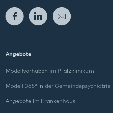
Weitere Angebote
Diagnostik und Therapie
Entlassmanagement
Beschwerdemanagement
FAQ Maßregelvollzug
Stichworte A–Z