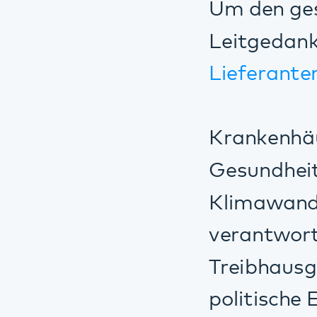
Krankenhäuser sin
Gesundheit von Me
Klimawandel mitv
verantwortlich: I
Treibhausgasemis
politische Entwic
sozialer und ökol
deswegen auch m
DIN EN ISO 5000
Hierzu haben wir 
zusammengefasst 