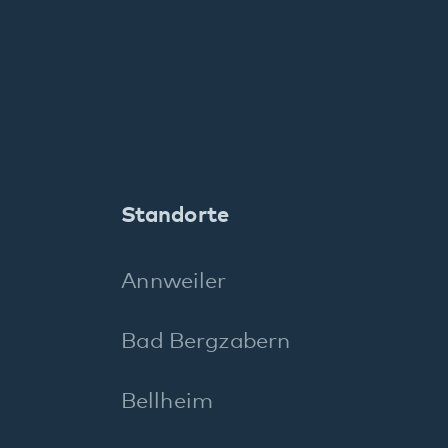
Kusel
Landau
Maikammer
Neustadt
Pirmasens
Rockenhausen
Rodalben
Speyer
Wörth