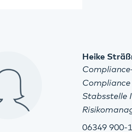
heike.straessner@pfalzk
Weinstr. 100
76889 Klingenmünster