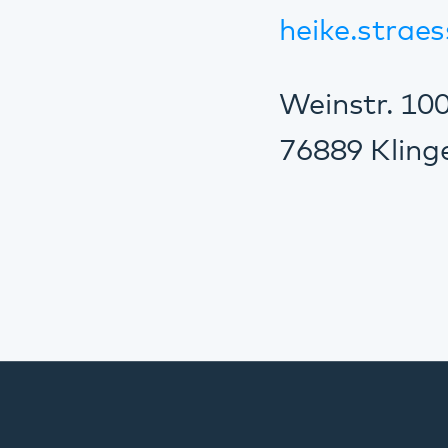
Standorte
Annweiler
Bad Bergzabern
Bellheim
Dahn
Kaiserslautern
Klingenmünster