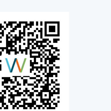
Heike Sträßner
Compliance- und Risiko
Compliance und Risiko
Stabsstelle Interne Revis
Risikomanagement
06349 900-1022