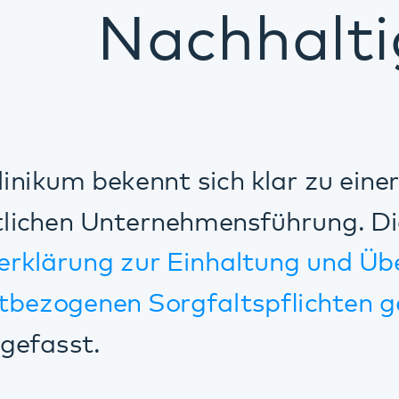
 bekennt sich klar zu einer sozial und ö
 Unternehmensführung. Dies haben wir 
ng zur Einhaltung und Überwachung d
nen Sorgfaltspflichten gemäß § 6 Ab
t.
hen Anforderungen zu genügen, haben w
d Überzeugungen zusammengefasst un
veröffentlicht.