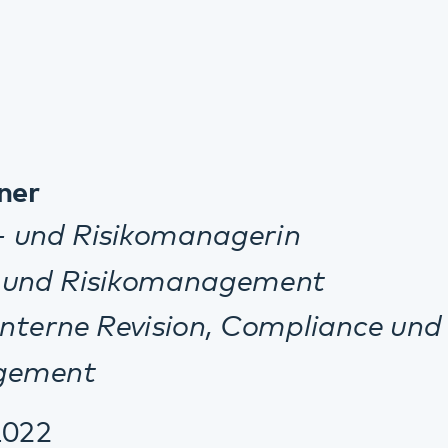
linikum.de
Drucken