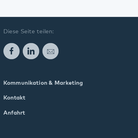
Kommunikation & Marketing
Kontakt
Anfahrt
Pfalzklinikum
Weinstraße 100
76889 Klingenmünster
T. 06349 900-0
E.
info
@
pfalzklinikum.de