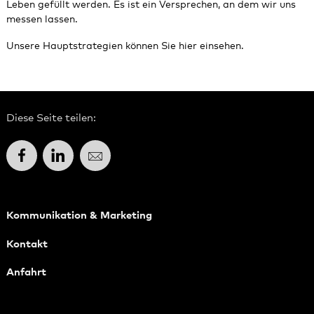
Leben gefüllt werden. Es ist ein Versprechen, an dem wir uns
messen lassen.
Unsere Hauptstrategien können Sie
hier
einsehen.
Diese Seite teilen:
Facebook
LinkedIn
E-Mail
Kommunikation & Marketing
Kontakt
Anfahrt