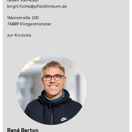
06349 900-4500
birgit.fuchs@pfalzklinikum.de
Weinstraße 100
76889 Klingenmünster
zur Kurzvita
René Berton