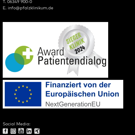
T. 06349 900-0
E.
info
@
pfalzklinikum.de
Social Media: