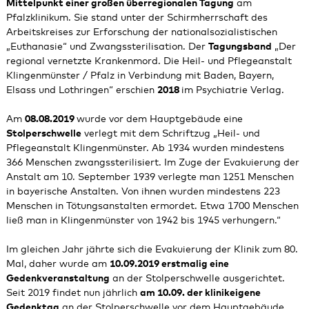
Mittelpunkt einer großen überregionalen Tagung
am
Pfalzklinikum. Sie stand unter der Schirmherrschaft des
Arbeitskreises zur Erforschung der nationalsozialistischen
„Euthanasie“ und Zwangssterilisation. Der
Tagungsband
„Der
regional vernetzte Krankenmord. Die Heil- und Pflegeanstalt
Klingenmünster / Pfalz in Verbindung mit Baden, Bayern,
Elsass und Lothringen“ erschien
2018
im Psychiatrie Verlag.
Am
08.08.2019
wurde vor dem Hauptgebäude eine
Stolperschwelle
verlegt mit dem Schriftzug „Heil- und
Pflegeanstalt Klingenmünster. Ab 1934 wurden mindestens
366 Menschen zwangssterilisiert. Im Zuge der Evakuierung der
Anstalt am 10. September 1939 verlegte man 1251 Menschen
in bayerische Anstalten. Von ihnen wurden mindestens 223
Menschen in Tötungsanstalten ermordet. Etwa 1700 Menschen
ließ man in Klingenmünster von 1942 bis 1945 verhungern.“
Im gleichen Jahr jährte sich die Evakuierung der Klinik zum 80.
Mal, daher wurde am
10.09.2019 erstmalig eine
Gedenkveranstaltung
an der Stolperschwelle ausgerichtet.
Seit 2019 findet nun jährlich
am 10.09. der klinikeigene
Gedenktag
an der Stolperschwelle vor dem Hauptgebäude