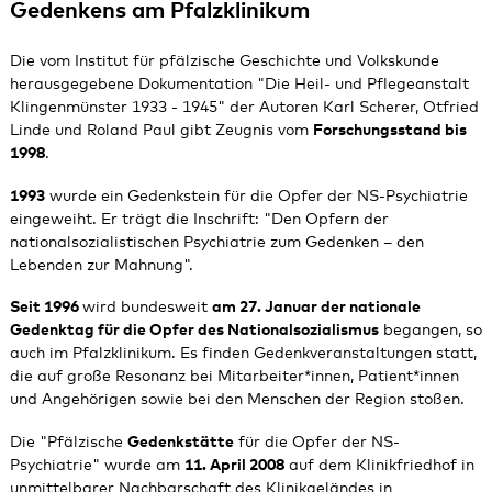
Gedenkens am Pfalzklinikum
Die vom Institut für pfälzische Geschichte und Volkskunde
herausgegebene Dokumentation "Die Heil- und Pflegeanstalt
Klingenmünster 1933 - 1945" der Autoren Karl Scherer, Otfried
Linde und Roland Paul gibt Zeugnis vom
Forschungsstand bis
1998
.
1993
wurde ein Gedenkstein für die Opfer der NS-Psychiatrie
eingeweiht. Er trägt die Inschrift: "Den Opfern der
nationalsozialistischen Psychiatrie zum Gedenken – den
Lebenden zur Mahnung".
Seit 1996
wird bundesweit
am 27. Januar der nationale
Gedenktag für die Opfer des Nationalsozialismus
begangen, so
auch im Pfalzklinikum. Es finden Gedenkveranstaltungen statt,
die auf große Resonanz bei Mitarbeiter*innen, Patient*innen
und Angehörigen sowie bei den Menschen der Region stoßen.
Die "Pfälzische
Gedenkstätte
für die Opfer der NS-
Psychiatrie" wurde am
11. April 2008
auf dem Klinikfriedhof in
unmittelbarer Nachbarschaft des Klinikgeländes in