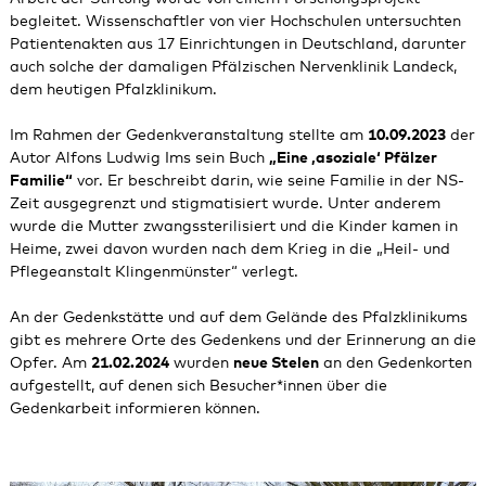
begleitet. Wissenschaftler von vier Hochschulen untersuchten
Patientenakten aus 17 Einrichtungen in Deutschland, darunter
auch solche der damaligen Pfälzischen Nervenklinik Landeck,
dem heutigen Pfalzklinikum.
Im Rahmen der Gedenkveranstaltung stellte am
10.09.2023
der
Autor Alfons Ludwig Ims sein Buch
„Eine ‚asoziale‘ Pfälzer
Familie“
vor. Er beschreibt darin, wie seine Familie in der NS-
Zeit ausgegrenzt und stigmatisiert wurde. Unter anderem
wurde die Mutter zwangssterilisiert und die Kinder kamen in
Heime, zwei davon wurden nach dem Krieg in die „Heil- und
Pflegeanstalt Klingenmünster“ verlegt.
An der Gedenkstätte und auf dem Gelände des Pfalzklinikums
gibt es mehrere Orte des Gedenkens und der Erinnerung an die
Opfer. Am
21.02.2024
wurden
neue Stelen
an den Gedenkorten
aufgestellt, auf denen sich Besucher*innen über die
Gedenkarbeit informieren können.