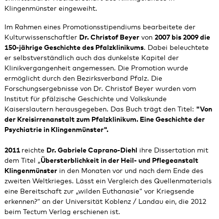
Klingenmünster eingeweiht.
Im Rahmen eines Promotionsstipendiums bearbeitete der
Kulturwissenschaftler
Dr. Christof Beyer
von
2007 bis 2009 die
150-jährige Geschichte des Pfalzklinikums
. Dabei beleuchtete
er selbstverständlich auch das dunkelste Kapitel der
Klinikvergangenheit angemessen. Die Promotion wurde
ermöglicht durch den Bezirksverband Pfalz. Die
Forschungsergebnisse von Dr. Christof Beyer wurden vom
Institut für pfälzische Geschichte und Volkskunde
Kaiserslautern herausgegeben. Das Buch trägt den Titel:
"Von
der Kreisirrenanstalt zum Pfalzklinikum. Eine Geschichte der
Psychiatrie in Klingenmünster".
2011
reichte
Dr. Gabriele Caprano-Diehl
ihre Dissertation mit
dem Titel „
Übersterblichkeit in der Heil- und Pflegeanstalt
Klingenmünster
in den Monaten vor und nach dem Ende des
zweiten Weltkrieges. Lässt ein Vergleich des Quellenmaterials
eine Bereitschaft zur „wilden Euthanasie“ vor Kriegsende
erkennen?“ an der Universität Koblenz / Landau ein, die 2012
beim Tectum Verlag erschienen ist.