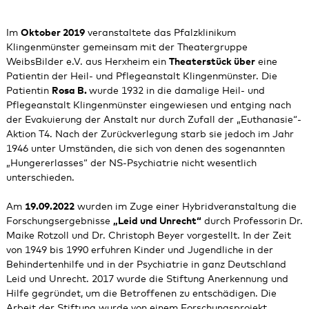
Im
Oktober 2019
veranstaltete das Pfalzklinikum
Klingenmünster gemeinsam mit der Theatergruppe
WeibsBilder e.V. aus Herxheim ein
Theaterstück über
eine
Patientin der Heil- und Pflegeanstalt Klingenmünster. Die
Patientin
Rosa B.
wurde 1932 in die damalige Heil- und
Pflegeanstalt Klingenmünster eingewiesen und entging nach
der Evakuierung der Anstalt nur durch Zufall der „Euthanasie“-
Aktion T4. Nach der Zurückverlegung starb sie jedoch im Jahr
1946 unter Umständen, die sich von denen des sogenannten
„Hungererlasses“ der NS-Psychiatrie nicht wesentlich
unterschieden.
Am
19.09.2022
wurden im Zuge einer Hybridveranstaltung die
Forschungsergebnisse
„Leid und Unrecht“
durch Professorin Dr.
Maike Rotzoll und Dr. Christoph Beyer vorgestellt. In der Zeit
von 1949 bis 1990 erfuhren Kinder und Jugendliche in der
Behindertenhilfe und in der Psychiatrie in ganz Deutschland
Leid und Unrecht. 2017 wurde die Stiftung Anerkennung und
Hilfe gegründet, um die Betroffenen zu entschädigen. Die
Arbeit der Stiftung wurde von einem Forschungsprojekt