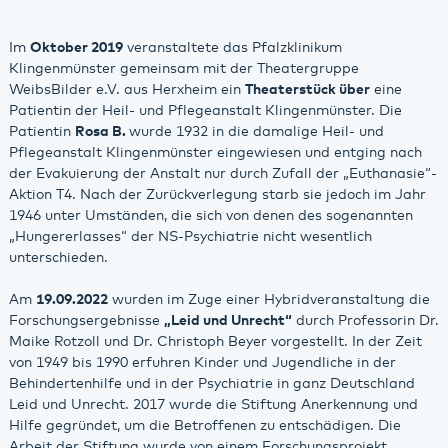
Im
Oktober 2019
veranstaltete das Pfalzklinikum
Klingenmünster gemeinsam mit der Theatergruppe
WeibsBilder e.V. aus Herxheim ein
Theaterstück über
eine
Patientin der Heil- und Pflegeanstalt Klingenmünster. Die
Patientin
Rosa B.
wurde 1932 in die damalige Heil- und
Pflegeanstalt Klingenmünster eingewiesen und entging nach
der Evakuierung der Anstalt nur durch Zufall der „Euthanasie“-
Aktion T4. Nach der Zurückverlegung starb sie jedoch im Jahr
1946 unter Umständen, die sich von denen des sogenannten
„Hungererlasses“ der NS-Psychiatrie nicht wesentlich
unterschieden.
Am
19.09.2022
wurden im Zuge einer Hybridveranstaltung die
Forschungsergebnisse
„Leid und Unrecht“
durch Professorin Dr.
Maike Rotzoll und Dr. Christoph Beyer vorgestellt. In der Zeit
von 1949 bis 1990 erfuhren Kinder und Jugendliche in der
Behindertenhilfe und in der Psychiatrie in ganz Deutschland
Leid und Unrecht. 2017 wurde die Stiftung Anerkennung und
Hilfe gegründet, um die Betroffenen zu entschädigen. Die
Arbeit der Stiftung wurde von einem Forschungsprojekt