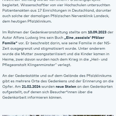
begleitet. Wissenschaftler von vier Hochschulen untersuchten
Patientenakten aus 17 Einrichtungen in Deutschland, darunter
auch solche der damaligen Pfälzischen Nervenklinik Landeck,
dem heutigen Pfalzklinikum.
Im Rahmen der Gedenkveranstaltung stellte am
10.09.2023
der
Autor Alfons Ludwig Ims sein Buch
„Eine ‚asoziale‘ Pfälzer
Familie“
vor. Er beschreibt darin, wie seine Familie in der NS-
Zeit ausgegrenzt und stigmatisiert wurde. Unter anderem
wurde die Mutter zwangssterilisiert und die Kinder kamen in
Heime, zwei davon wurden nach dem Krieg in die „Heil- und
Pflegeanstalt Klingenmünster“ verlegt.
An der Gedenkstätte und auf dem Gelände des Pfalzklinikums
gibt es mehrere Orte des Gedenkens und der Erinnerung an die
Opfer. Am
21.02.2024
wurden
neue Stelen
an den Gedenkorten
aufgestellt, auf denen sich Besucher*innen über die
Gedenkarbeit informieren können.