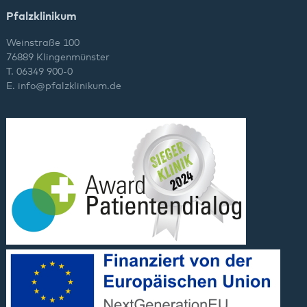
Pfalzklinikum
Weinstraße 100
76889 Klingenmünster
T. 06349 900-0
E.
info
@
pfalzklinikum.de