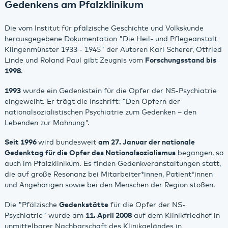
Gedenkens am Pfalzklinikum
Die vom Institut für pfälzische Geschichte und Volkskunde
herausgegebene Dokumentation "Die Heil- und Pflegeanstalt
Klingenmünster 1933 - 1945" der Autoren Karl Scherer, Otfried
Linde und Roland Paul gibt Zeugnis vom
Forschungsstand bis
1998
.
1993
wurde ein Gedenkstein für die Opfer der NS-Psychiatrie
eingeweiht. Er trägt die Inschrift: "Den Opfern der
nationalsozialistischen Psychiatrie zum Gedenken – den
Lebenden zur Mahnung".
Seit 1996
wird bundesweit
am 27. Januar der nationale
Gedenktag für die Opfer des Nationalsozialismus
begangen, so
auch im Pfalzklinikum. Es finden Gedenkveranstaltungen statt,
die auf große Resonanz bei Mitarbeiter*innen, Patient*innen
und Angehörigen sowie bei den Menschen der Region stoßen.
Die "Pfälzische
Gedenkstätte
für die Opfer der NS-
Psychiatrie" wurde am
11. April 2008
auf dem Klinikfriedhof in
unmittelbarer Nachbarschaft des Klinikgeländes in