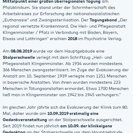
Mittelpunkt einer großen überregionalen Tagung
am
Pfalzklinikum. Sie stand unter der Schirmherrschaft des
Arbeitskreises zur Erforschung der nationalsozialistischen
„Euthanasie“ und Zwangssterilisation. Der
Tagungsband
„Der
regional vernetzte Krankenmord. Die Heil- und Pflegeanstalt
Klingenmünster / Pfalz in Verbindung mit Baden, Bayern,
Elsass und Lothringen“ erschien
2018
im Psychiatrie Verlag.
Am
08.08.2019
wurde vor dem Hauptgebäude eine
Stolperschwelle
verlegt mit dem Schriftzug „Heil- und
Pflegeanstalt Klingenmünster. Ab 1934 wurden mindestens
366 Menschen zwangssterilisiert. Im Zuge der Evakuierung der
Anstalt am 10. September 1939 verlegte man 1251 Menschen
in bayerische Anstalten. Von ihnen wurden mindestens 223
Menschen in Tötungsanstalten ermordet. Etwa 1700 Menschen
ließ man in Klingenmünster von 1942 bis 1945 verhungern.“
Im gleichen Jahr jährte sich die Evakuierung der Klinik zum 80.
Mal, daher wurde am
10.09.2019 erstmalig eine
Gedenkveranstaltung
an der Stolperschwelle ausgerichtet.
Seit 2019 findet nun jährlich
am 10.09. der klinikeigene
Gedenktag
an der Stolperschwelle vor dem Hauptgebäude