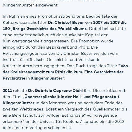
Klingenmünster eingeweiht.
Im Rahmen eines Promotionsstipendiums bearbeitete der
Kulturwissenschaftler
Dr. Christof Beyer
von
2007 bis 2009 die
150-jährige Geschichte des Pfalzklinikums
. Dabei beleuchtete
er selbstverständlich auch das dunkelste Kapitel der
Klinikvergangenheit angemessen. Die Promotion wurde
ermöglicht durch den Bezirksverband Pfalz. Die
Forschungsergebnisse von Dr. Christof Beyer wurden vom
Institut für pfälzische Geschichte und Volkskunde
Kaiserslautern herausgegeben. Das Buch trägt den Titel:
"Von
der Kreisirrenanstalt zum Pfalzklinikum. Eine Geschichte der
Psychiatrie in Klingenmünster".
2011
reichte
Dr. Gabriele Caprano-Diehl
ihre Dissertation mit
dem Titel „
Übersterblichkeit in der Heil- und Pflegeanstalt
Klingenmünster
in den Monaten vor und nach dem Ende des
zweiten Weltkrieges. Lässt ein Vergleich des Quellenmaterials
eine Bereitschaft zur „wilden Euthanasie“ vor Kriegsende
erkennen?“ an der Universität Koblenz / Landau ein, die 2012
beim Tectum Verlag erschienen ist.