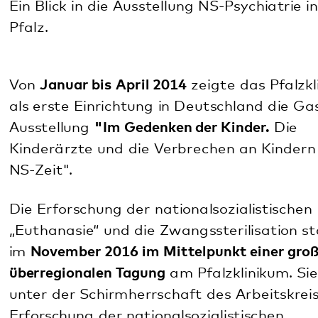
jährlich
am 10.09. der klinikeigene Gedenktag
an der
Stolperschwelle vor dem Hauptgebäude des
Pfalzklinikums statt.