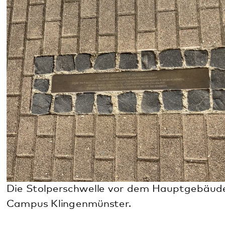
„Eine ‚asoziale‘ Pfälzer Familie“
vor. Er beschreibt
darin, wie seine Familie in der NS-Zeit ausgegrenzt
und stigmatisiert wurde. Unter anderem wurde die
Mutter zwangssterilisiert und die Kinder kamen in
Heime, zwei davon wurden nach dem Krieg in die
„Heil- und Pflegeanstalt Klingenmünster“ verlegt.
An der Gedenkstätte und auf dem Gelände des
Pfalzklinikums gibt es mehrere Orte des
Gedenkens und der Erinnerung an die Opfer. Am
21.02.2024
wurden
neue Stelen
an den
Gedenkorten aufgestellt, auf denen sich
Besucher*innen über die Gedenkarbeit informieren
können.