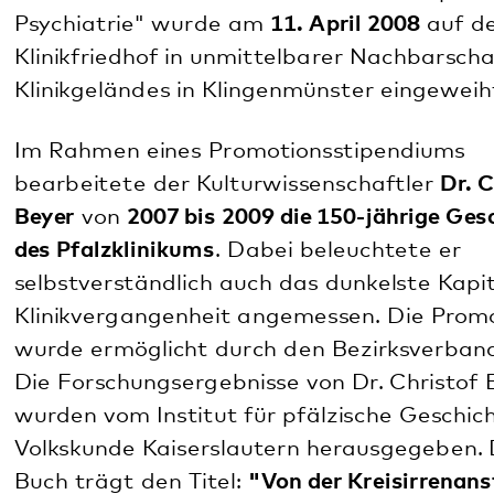
Ebenso erschien
2012 der Sammelband „150 Jahre
Pfalzklinikum. Psychiatrie, Psychotherapie und
Nervenheilkunde in Klingenmünster“
von den
Herausgebern
Reinhard Steinberg und Monika
Pritzel
im Franz Steiner Verlag.
Am
18. Januar 2012
wurde die
Wanderausstellung
"NS-Psychiatrie in der Pfalz"
im Alleehaus
(Gebäude 43) an der Klinikeinfahrt eröffnet, die
später zur Dauerausstellung umgestaltet wurde.
Die Ausstellung ist jeden Mittwoch von 14:30 Uhr
bis 16 Uhr geöffnet, der Eintritt ist frei. Zusätzlich
gibt es eine Wanderausstellung zum Ausleihen und
einen virtuellen Rundgang. Alle weiteren
Informationen zur Ausstellung finden Sie unter:
www.ns-psychiatrie-pfalz.de
.