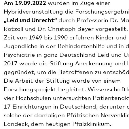
Informationen zur Dauer- und
Wanderausstellung:
www.ns-psychiatrie-
pfalz.de
Weitere Informationen zur Kinder-
Ausstellung:
www.im-gedenken-der-kinder.de
Informationen zur Gedenkarbeit in Rheinland-
Pfalz:
www.gedenkarbeit-rlp.de
Ansprechperson
Rita Becker Scharwatz
Geschäftsführendes Mitglied Ausschuss für
Gedenkarbeit