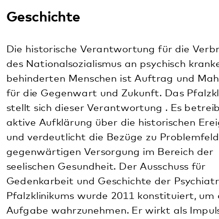
für die Auseinandersetzung mit der NS-
Psychiatrie.
Akteneinsicht
Wenn Sie Auskunft zum Schicksal von Angehörigen
wünschen, die während der NS-Zeit in der Heil- und
Pflegeanstalt Klingenmünster waren, unterstützen
wir Sie gern. Sie können sich an die
Mitarbeiterinnen der Gedenkarbeit wenden (Tel.
06349/900-1861,
gedenkarbeit
@
pfalzklinikum.de
)
oder direkt an das Landesarchiv Speyer, in dessen
Eigentum sich die historischen Akten befinden:
Landesarchiv Speyer
Otto-Mayer-Str. 9
67346 Speyer