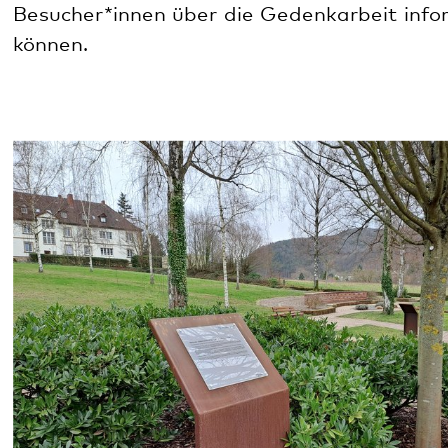
Kommunikation & Marketing
Kontakt
Anfahrt
Pfalzklinikum
Weinstraße 100
76889 Klingenmünster
T. 06349 900-0
E.
info
@
pfalzklinikum.de