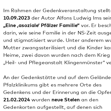
Malena Scherf
Koordinatorin Gedenkarbeit
Gwendolyn Rothhaß
Sekretärin Gedenkarbeit
Tel. 06349 900-1861
E-Mail:
gedenkarbeit
@
pfalzklinikum.de
Diese Seite teilen:
Facebook
LinkedIn
E-Mail