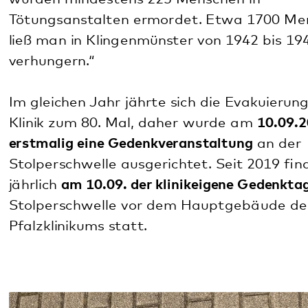
Am
19.09.2022
wurden im Zuge einer
Hybridveranstaltung die Forschungsergebnisse
„Leid und Unrecht“
durch Professorin Dr. Maike
Rotzoll und Dr. Christoph Beyer vorgestellt. In der
Zeit von 1949 bis 1990 erfuhren Kinder und
Jugendliche in der Behindertenhilfe und in der
Psychiatrie in ganz Deutschland Leid und Unrecht.
2017 wurde die Stiftung Anerkennung und Hilfe
gegründet, um die Betroffenen zu entschädigen.
Die Arbeit der Stiftung wurde von einem
Forschungsprojekt begleitet. Wissenschaftler von
vier Hochschulen untersuchten Patientenakten aus
17 Einrichtungen in Deutschland, darunter auch
solche der damaligen Pfälzischen Nervenklinik
Landeck, dem heutigen Pfalzklinikum.
Im Rahmen der Gedenkveranstaltung stellte am
10.09.2023
der Autor Alfons Ludwig Ims sein Buch