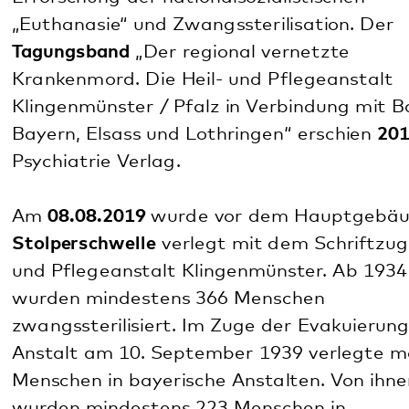
Die Stolperschwelle vor dem Hauptgebäude am
Campus Klingenmünster.
Im
Oktober 2019
veranstaltete das Pfalzklinikum
Klingenmünster gemeinsam mit der
Theatergruppe WeibsBilder e.V. aus Herxheim ein
Theaterstück über
eine Patientin der Heil- und
Pflegeanstalt Klingenmünster. Die Patientin
Rosa
B.
wurde 1932 in die damalige Heil- und
Pflegeanstalt Klingenmünster eingewiesen und
entging nach der Evakuierung der Anstalt nur
durch Zufall der „Euthanasie“-Aktion T4. Nach der
Zurückverlegung starb sie jedoch im Jahr 1946
unter Umständen, die sich von denen des
sogenannten „Hungererlasses“ der NS-Psychiatrie
nicht wesentlich unterschieden.