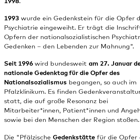
Klinikvergangenheit angemessen. Die Promotion
wurde ermöglicht durch den Bezirksverband Pfalz.
Die Forschungsergebnisse von Dr. Christof Beyer
wurden vom Institut für pfälzische Geschichte und
Volkskunde Kaiserslautern herausgegeben. Das
Buch trägt den Titel:
"Von der Kreisirrenanstalt
zum Pfalzklinikum. Eine Geschichte der Psychiatrie
in Klingenmünster".
2011
reichte
Dr. Gabriele Caprano-Diehl
ihre
Dissertation mit dem Titel „
Übersterblichkeit in der
Heil- und Pflegeanstalt Klingenmünster
in den
Monaten vor und nach dem Ende des zweiten
Weltkrieges. Lässt ein Vergleich des
Quellenmaterials eine Bereitschaft zur „wilden
Euthanasie“ vor Kriegsende erkennen?“ an der
Universität Koblenz / Landau ein, die 2012 beim
Tectum Verlag erschienen ist.