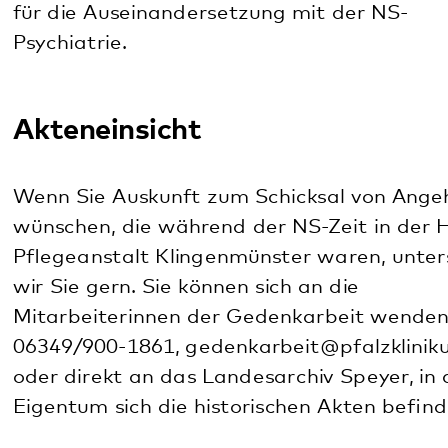
Tel. 06232 9192-0
Einige Stationen der Aufarbeitung
und des Gedenkens am Pfalzklinikum
Die vom Institut für pfälzische Geschichte und
Volkskunde herausgegebene Dokumentation "Die
Heil- und Pflegeanstalt Klingenmünster 1933 -
1945" der Autoren Karl Scherer, Otfried Linde und
Roland Paul gibt Zeugnis vom
Forschungsstand bis
1998
.
1993
wurde ein Gedenkstein für die Opfer der NS-
Psychiatrie eingeweiht. Er trägt die Inschrift: "Den
Opfern der nationalsozialistischen Psychiatrie zum
Gedenken – den Lebenden zur Mahnung".