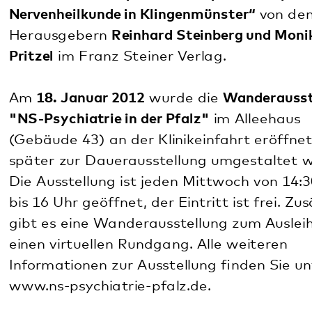
Von
Januar bis April 2014
zeigte das Pfalzklinikum
als erste Einrichtung in Deutschland die Gast-
Ausstellung
"Im Gedenken der Kinder.
Die
Kinderärzte und die Verbrechen an Kindern in der
NS-Zeit".
Die Erforschung der nationalsozialistischen
„Euthanasie“ und die Zwangssterilisation standen
im
November 2016 im Mittelpunkt einer großen
überregionalen Tagung
am Pfalzklinikum. Sie stand
unter der Schirmherrschaft des Arbeitskreises zur
Erforschung der nationalsozialistischen
„Euthanasie“ und Zwangssterilisation. Der
Tagungsband
„Der regional vernetzte
Krankenmord. Die Heil- und Pflegeanstalt
Klingenmünster / Pfalz in Verbindung mit Baden,
Bayern, Elsass und Lothringen“ erschien
2018
im
Psychiatrie Verlag.