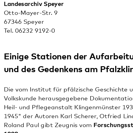
Seit 1996
wird bundesweit
am 27. Januar der
nationale Gedenktag für die Opfer des
Nationalsozialismus
begangen, so auch im
Pfalzklinikum. Es finden Gedenkveranstaltungen
statt, die auf große Resonanz bei
Mitarbeiter*innen, Patient*innen und Angehörigen
sowie bei den Menschen der Region stoßen.
Die "Pfälzische
Gedenkstätte
für die Opfer der NS-
Psychiatrie" wurde am
11. April 2008
auf dem
Klinikfriedhof in unmittelbarer Nachbarschaft des
Klinikgeländes in Klingenmünster eingeweiht.
Im Rahmen eines Promotionsstipendiums
bearbeitete der Kulturwissenschaftler
Dr. Christof
Beyer
von
2007 bis 2009 die 150-jährige Geschichte
des Pfalzklinikums
. Dabei beleuchtete er
selbstverständlich auch das dunkelste Kapitel der