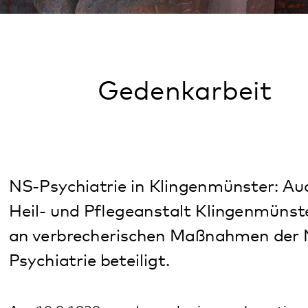
Gedenkarbeit
NS-Psychiatrie in Klingenmünster: Auch die
Heil- und Pflegeanstalt Klingenmünster war
an verbrecherischen Maßnahmen der NS-
Psychiatrie beteiligt.
Am 10.9.1939 wurde nach einem abgestimmten
Plan zur „Freimachung der grenznahen roten Zone“
die Heil- und Pflegeanstalt in Klingenmünster
geräumt und ihre Patientinnen und Patienten
sowie das gesamte Ärzte- und Pflegepersonal in
andere bayerische Anstalten verlegt.