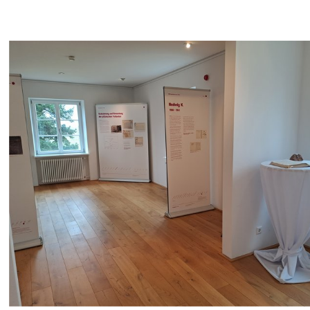
Am
08.08.2019
wurde vor dem Hauptgebäude eine
Stolperschwelle
verlegt mit dem Schriftzug „Heil-
und Pflegeanstalt Klingenmünster. Ab 1934
wurden mindestens 366 Menschen
zwangssterilisiert. Im Zuge der Evakuierung der
Anstalt am 10. September 1939 verlegte man 1251
Menschen in bayerische Anstalten. Von ihnen
wurden mindestens 223 Menschen in
Tötungsanstalten ermordet. Etwa 1700 Menschen
ließ man in Klingenmünster von 1942 bis 1945
verhungern.“
Im gleichen Jahr jährte sich die Evakuierung der
Klinik zum 80. Mal, daher wurde am
10.09.2019
erstmalig eine Gedenkveranstaltung
an der
Stolperschwelle ausgerichtet. Seit 2019 findet nun