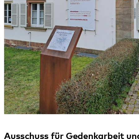
Ausschuss für Gedenkarbeit und
Geschichte
Die historische Verantwortung für die Verbrechen
des Nationalsozialismus an psychisch kranken und
behinderten Menschen ist Auftrag und Mahnung
für die Gegenwart und Zukunft. Das Pfalzklinikum
stellt sich dieser Verantwortung . Es betreibt
aktive Aufklärung über die historischen Ereignisse
und verdeutlicht die Bezüge zu Problemfeldern der
gegenwärtigen Versorgung im Bereich der
seelischen Gesundheit. Der Ausschuss für
Gedenkarbeit und Geschichte der Psychiatrie des
Pfalzklinikums wurde 2011 konstituiert, um diese
Aufgabe wahrzunehmen. Er wirkt als Impulsgeber