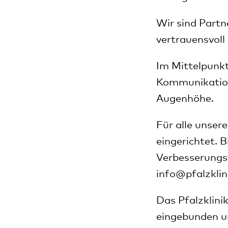
Wir sind Part
vertrauensvol
Im Mittelpunkt
Kommunikation
Augenhöhe.
Für alle unser
eingerichtet. B
Verbesserungsv
info
@
pfalzkli
Das Pfalzklini
eingebunden u