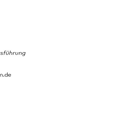
tsführung
m.de