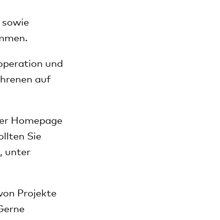
 sowie
ammen.
operation und
ahrenen auf
 der Homepage
llten Sie
, unter
 von Projekte
Gerne