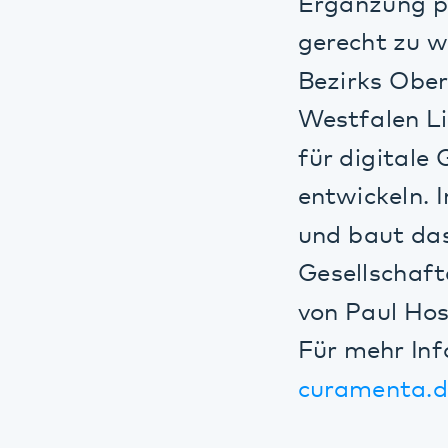
und baut das Por
Gesellschafterk
von Paul Hospita
Für mehr Inform
curamenta.de
Digitale Pfle
Hardware zur
Behandlung
Beschaffung
(KIS) zur Pr