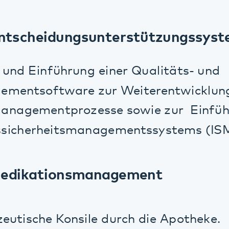
dikationsmanagement
sche Konsile durch die Apotheke.
von digitalen, automatisierten
ausgabeschränken auf den Stationen der k
che Netzwerke
Lizenzen von Videokommunikationssoftwa
 von Videokonferenzsystemen für die Um