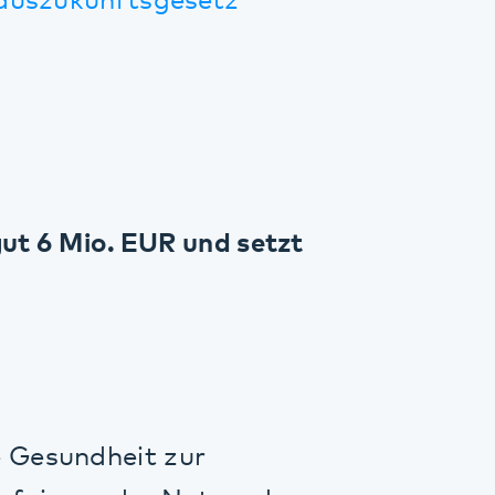
o. EUR und setzt
dheit zur
n der Nutzenden
e Kliniken des
land (LVR) und
ge Gesellschaft
Lösung selbst zu
sellschafter ein