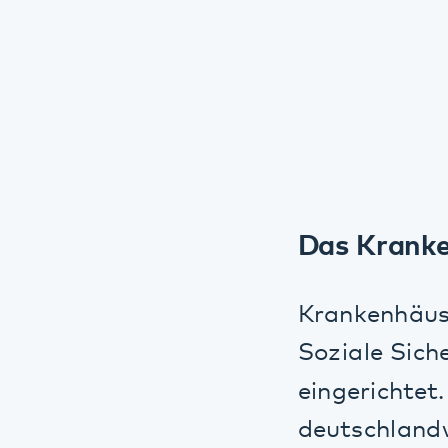
Das Krankenh
Krankenhäuser s
Soziale Sicheru
eingerichtet. Üb
deutschlandweit 
Verfügung gestel
in die digitale I
und Klient*innen