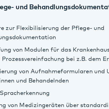
rung von Aufnahmeformularen und Untersch
en und Behandelnden
racherkennung
n Medizingeräten über standardisierte Sc
scheidungsunterstützungssysteme
 Einführung einer Qualitäts- und
tsoftware zur Weiterentwicklung der Qu
gementprozesse sowie zur Einführung ei
cherheitsmanagementssystems (ISMS).