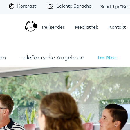
A
trast
Leichte Sprache
Schriftgröße:
A
A
Peilsender
Mediathek
Kontakt
Anfahrt
elefonische Angebote
Im Notfall