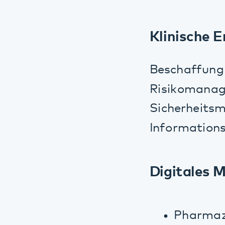
Digitales Me
Pharmazeuti
Einrichtung 
Medikations
Bereiche.
Telemedizinis
Erwerb von 
Anschaffung