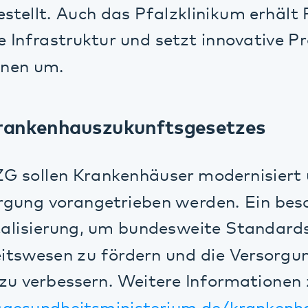
nkenhauszukunftsgesetzes
llen Krankenhäuser modernisiert und die 
g vorangetrieben werden. Ein besonderer 
isierung, um bundesweite Standards zu set
esen zu fördern und die Versorgung der P
 verbessern. Weitere Informationen zum KH
undheitsministerium.de/krankenhauszuku
 Pfalzklinikum