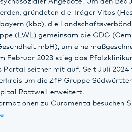
tal seither mit auf. Seit Juli 2024 wurde 
reis um die ZfP Gruppe Südwürttemberg u
l Rottweil erweitert.
ationen zu Curamenta besuchen Sie gerne
ge- und Behandlungsdokumentation
 Flexibilisierung der Pflege- und
sdokumentation
 von Modulen für das Krankenhausinform
ozessvereinfachung bei z.B. dem Erstellen 