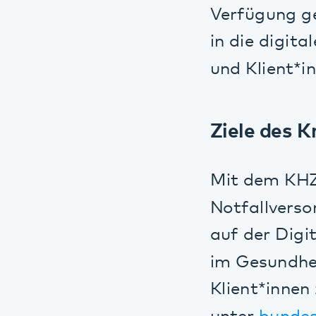
Ziele des Kra
Mit dem KHZG so
Notfallversorgun
auf der Digital
im Gesundheitsw
Klient*innen zu
unter
bundesges
Maßnahmen im