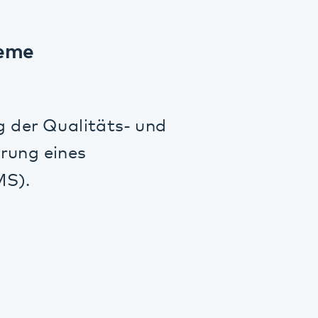
linischen
re.
setzung von