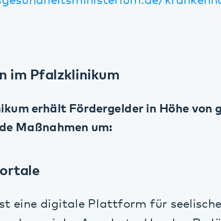
m erhält Fördergelder in Höhe von gut 6 Mi
 Maßnahmen um:
ale
ne digitale Plattform für seelische Gesun
osozialer Angebote. Um den Bedürfnisse
n, gründeten die Träger Vitos (Hessen), di
ern (kbo), die Landschaftsverbände Rhein
e (LWL) gemeinsam die GDG (Gemeinnützi
sundheit mbH), um eine maßgeschneiderte 
ebruar 2023 stieg das Pfalzklinikum als Ge