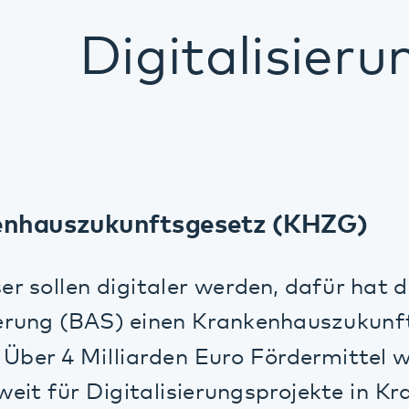
auszukunftsgesetz (KHZG)
ollen digitaler werden, dafür hat das Bun
ng (BAS) einen Krankenhauszukunftsfonds
er 4 Milliarden Euro Fördermittel werden 
für Digitalisierungsprojekte in Krankenhä
lt. Auch das Pfalzklinikum erhält Fördermit
nfrastruktur und setzt innovative Projekte 
 um.