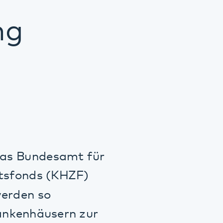
desamt für
 (KHZF)
so
usern zur
tel, investiert
für Patient*innen