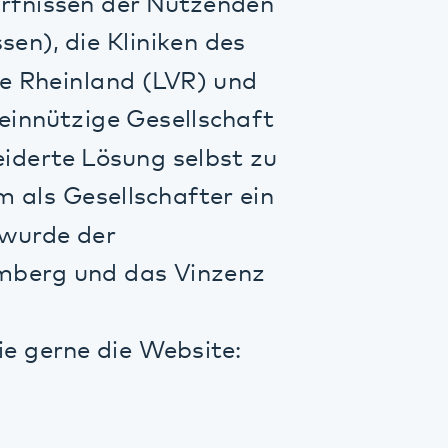
der
nd das Vinzenz
 die Website:
ationssystem
von Arztbriefen