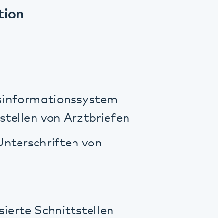
riften von
hnittstellen
alitäts- und
nes