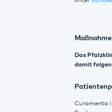
Das Pfalzkliniku
damit folgende
Patientenport
Curamenta ist ei
Ergänzung psych
gerecht zu werde
Bezirks Oberbay
Westfalen Lipp
für digitale Ge
entwickeln. Im F