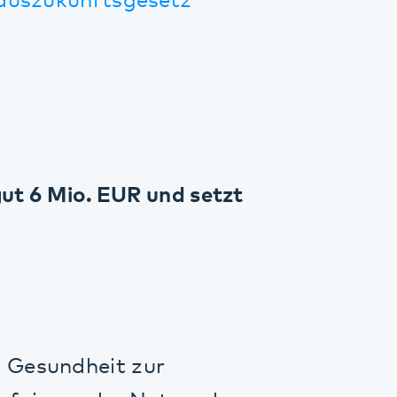
o. EUR und setzt
dheit zur
n der Nutzenden
e Kliniken des
land (LVR) und
ge Gesellschaft
Lösung selbst zu
sellschafter ein