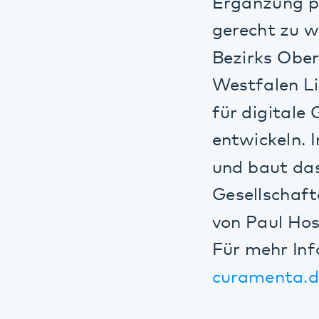
und baut das Por
Gesellschafterk
von Paul Hospita
Für mehr Inform
curamenta.de
Digitale Pfle
Hardware zur
Behandlung
Beschaffung
(KIS) zur Pr