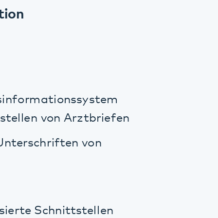
riften von
hnittstellen
alitäts- und
nes