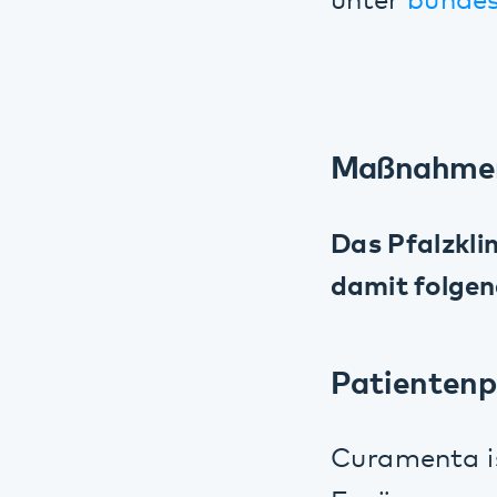
Das Pfalzkliniku
damit folgende
Patientenport
Curamenta ist ei
Ergänzung psych
gerecht zu werde
Bezirks Oberbay
Westfalen Lipp
für digitale Ge
entwickeln. Im F