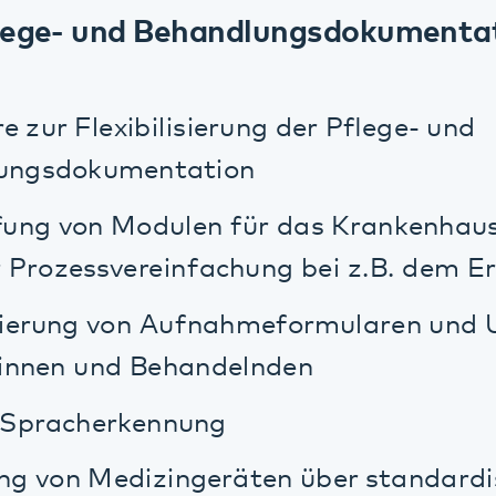
rung von Aufnahmeformularen und Untersch
en und Behandelnden
racherkennung
n Medizingeräten über standardisierte Sc
scheidungsunterstützungssysteme
 Einführung einer Qualitäts- und
tsoftware zur Weiterentwicklung der Qu
gementprozesse sowie zur Einführung ei
cherheitsmanagementssystems (ISMS).