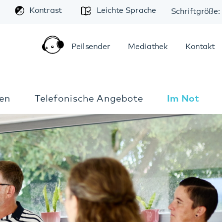
A
trast
Leichte Sprache
Schriftgröße:
A
A
Peilsender
Mediathek
Kontakt
Anfahrt
elefonische Angebote
Im Notfall