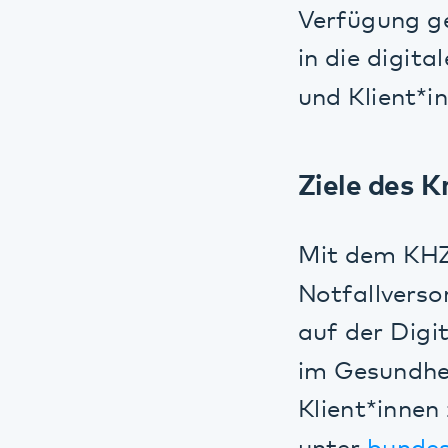
Ziele des Kra
Mit dem KHZG so
Notfallversorgun
auf der Digital
im Gesundheitsw
Klient*innen zu
unter
bundesges
Maßnahmen im