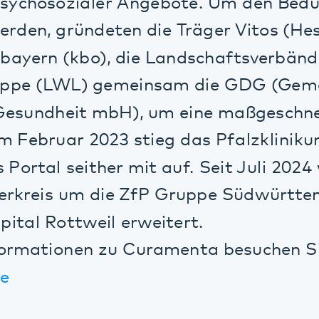
tal seither mit auf. Seit Juli 2024 wurde 
reis um die ZfP Gruppe Südwürttemberg u
l Rottweil erweitert.
ationen zu Curamenta besuchen Sie gerne
ge- und Behandlungsdokumentation
 Flexibilisierung der Pflege- und
sdokumentation
 von Modulen für das Krankenhausinform
ozessvereinfachung bei z.B. dem Erstellen 