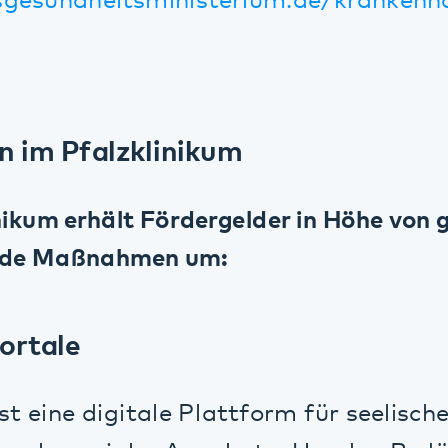
m erhält Fördergelder in Höhe von gut 6 Mi
 Maßnahmen um:
ale
ne digitale Plattform für seelische Gesun
osozialer Angebote. Um den Bedürfnisse
n, gründeten die Träger Vitos (Hessen), di
ern (kbo), die Landschaftsverbände Rhein
e (LWL) gemeinsam die GDG (Gemeinnützi
sundheit mbH), um eine maßgeschneiderte 
ebruar 2023 stieg das Pfalzklinikum als Ge