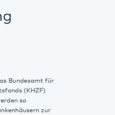
desamt für
 (KHZF)
so
usern zur
tel, investiert
für Patient*innen