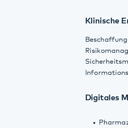
Digitales Me
Pharmazeuti
Einrichtung 
Medikations
Bereiche.
Telemedizinis
Erwerb von 
Anschaffung