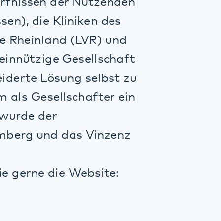
der
nd das Vinzenz
 die Website:
ationssystem
von Arztbriefen