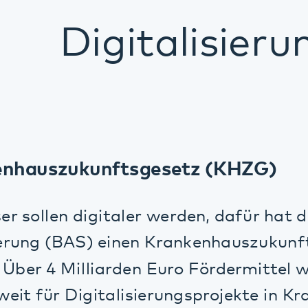
auszukunftsgesetz (KHZG)
ollen digitaler werden, dafür hat das Bun
ng (BAS) einen Krankenhauszukunftsfonds
er 4 Milliarden Euro Fördermittel werden 
für Digitalisierungsprojekte in Krankenhä
lt. Auch das Pfalzklinikum erhält Fördermit
nfrastruktur und setzt innovative Projekte 
 um.