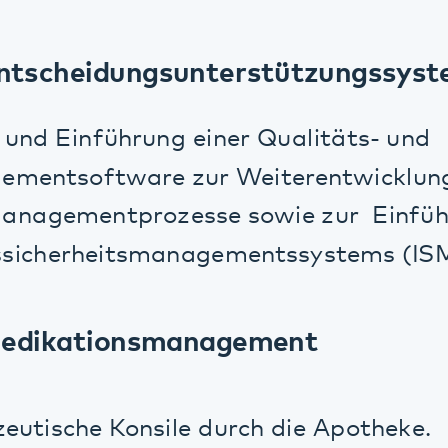
dikationsmanagement
sche Konsile durch die Apotheke.
von digitalen, automatisierten
ausgabeschränken auf den Stationen der k
che Netzwerke
Lizenzen von Videokommunikationssoftwa
 von Videokonferenzsystemen für die Um