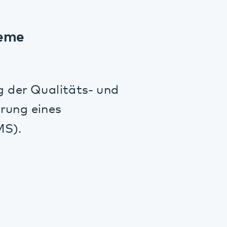
linischen
re.
setzung von