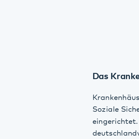
Das Krankenh
Krankenhäuser s
Soziale Sicheru
eingerichtet. Üb
deutschlandweit 
Verfügung gestel
in die digitale I
und Klient*innen