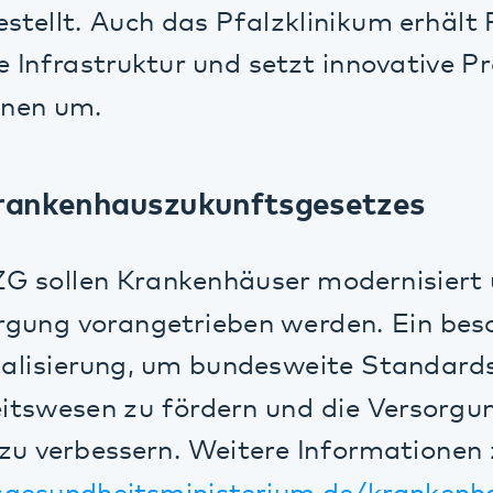
nkenhauszukunftsgesetzes
llen Krankenhäuser modernisiert und die 
g vorangetrieben werden. Ein besonderer 
isierung, um bundesweite Standards zu set
esen zu fördern und die Versorgung der P
 verbessern. Weitere Informationen zum KH
undheitsministerium.de/krankenhauszuku
 Pfalzklinikum