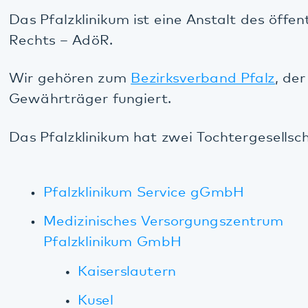
Landau Paul-von-Denis-Straße
Landau Nordring
Unsere Struktur
Die Einrichtungen des Pfalzklinikums
werden bei
ihren Aufgaben von den
Zentralen Diensten
unterstützt. Mehrere
Organigramme
geben eine
Übersicht über die Organisation Pfalzklinikum.
Ausdruck der starken Mitarbeiterorientierung am
Pfalzklinikum ist die enge Zusammenarbeit der
Sozialpartner
Geschäftsführung
und
Personalrat
.
Als eines der ersten psychiatrischen Krankenhäuser
gründete das Pfalzklinikum im Jahr 2004