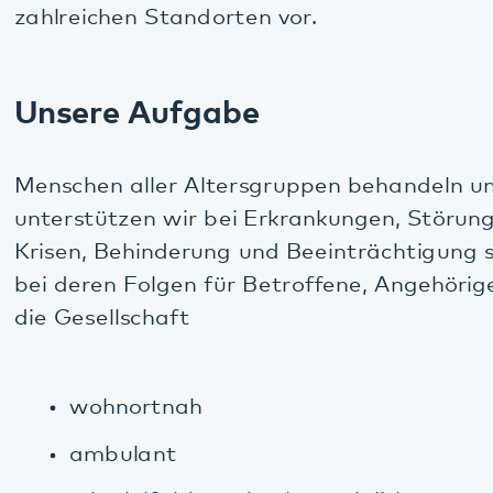
die Gesellschaft
wohnortnah
ambulant
mit vielfältigen, hoch spezialisierten
Behandlungs- und Hilfeangeboten
in einem für sie angemessenen
therapeutischen Milieu.
Bei der Behandlung nutzen wir die Fähigkeiten und
Ressourcen der erkrankten und betreuten
Menschen, wir fördern und stärken ihre gesunden
Anteile. So ist es in
unserem Leitbild
verankert.