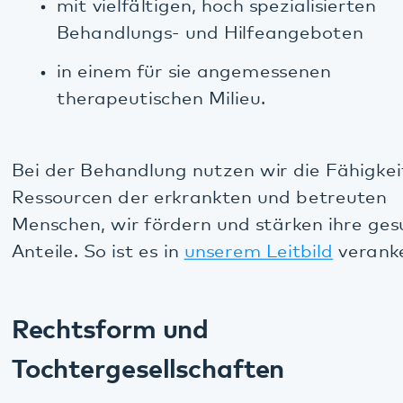
Rechtsform und
Tochtergesellschaften
Das Pfalzklinikum ist eine Anstalt des öffentlichen
Rechts – AdöR.
Wir gehören zum
Bezirksverband Pfalz
, der als
Gewährträger fungiert.
Das Pfalzklinikum hat zwei Tochtergesellschaften:
Pfalzklinikum Service gGmbH
Medizinisches Versorgungszentrum
Pfalzklinikum GmbH
Kaiserslautern
Kusel