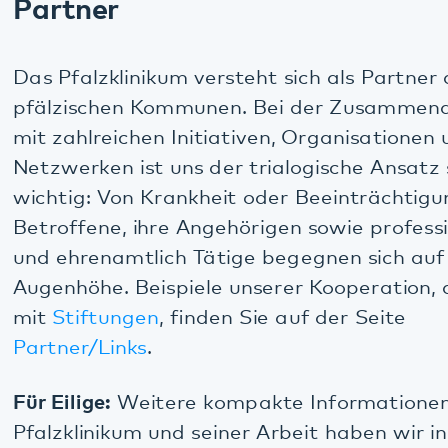
Anfahrt
Pfalzklinikum
Weinstraße 100
76889 Klingenmünster
T. 06349 900-0
E.
info
@
pfalzklinikum.de