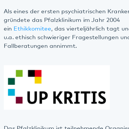
Für wichtige
Zahlen und Fakten
zum
Leistungsumfang gibt es eine eigene Seite.
Unsere Geschichte
Die Anfänge der Psychiatrie in Klingenmünster
gehen bis ins Jahr 1857 zurück. Mehr zur
Geschichte des Pfalzklinikums
finden Sie auf den
folgenden Seiten.
Hausordnung
Hier finden Sie die Hausordnungen unserer Kliniken
als PDF zum Download und zur Einsicht.