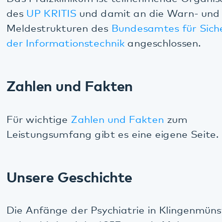
Hausordnung Klingenmünster
Hausordnung Kaiserslautern
Hausordnung Rockenhausen
Partner
Das Pfalzklinikum versteht sich als Partner der
pfälzischen Kommunen. Bei der Zusammenarbeit
mit zahlreichen Initiativen, Organisationen und
Netzwerken ist uns der trialogische Ansatz sehr
wichtig: Von Krankheit oder Beeinträchtigung
Betroffene, ihre Angehörigen sowie professionell
und ehrenamtlich Tätige begegnen sich auf
Augenhöhe. Beispiele unserer Kooperation, auch
mit
Stiftungen
, finden Sie auf der Seite
Partner/Links
.