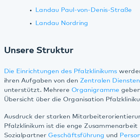
ein
Ethikkomitee
, das vierteljährlich tagt und sich
u.a. ethisch schwieriger Fragestellungen und
Fallberatungen annimmt.
Das Pfalzklinikum ist teilnehmende Organisation
des
UP KRITIS
und damit an die Warn- und
Meldestrukturen des
Bundesamtes für Sicherheit in
der Informationstechnik
angeschlossen.
Zahlen und Fakten