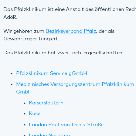
Pfalzklinikum Service gGmbH
Medizinisches Versorgungszentrum Pfalzklinikum
GmbH
Kaiserslautern
Kusel
Landau Paul-von-Denis-Straße
Landau Nordring
Unsere Struktur
Die Einrichtungen des Pfalzklinikums
werden bei ihren
Aufgaben von den
Zentralen Diensten
unterstützt. Mehrere
Organigramme
geben eine Übersicht über die Organisation
Pfalzklinikum.