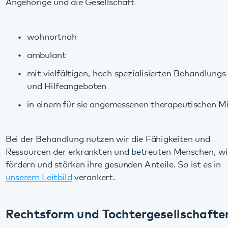
mit vielfältigen, hoch spezialisierten Behandlungs-
und Hilfeangeboten
in einem für sie angemessenen therapeutischen Milieu.
Bei der Behandlung nutzen wir die Fähigkeiten und
Ressourcen der erkrankten und betreuten Menschen, wir
fördern und stärken ihre gesunden Anteile. So ist es in
unserem Leitbild
verankert.
Rechtsform und Tochtergesellschaften
Das Pfalzklinikum ist eine Anstalt des öffentlichen Rechts –
AdöR.
Wir gehören zum
Bezirksverband Pfalz
, der als
Gewährträger fungiert.
Das Pfalzklinikum hat zwei Tochtergesellschaften: