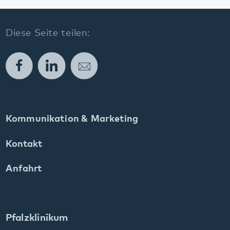
Pfalzklinikum
Weinstraße 100
76889 Klingenmünster
T. 06349 900-0
E.
info
@
pfalzklinikum.de