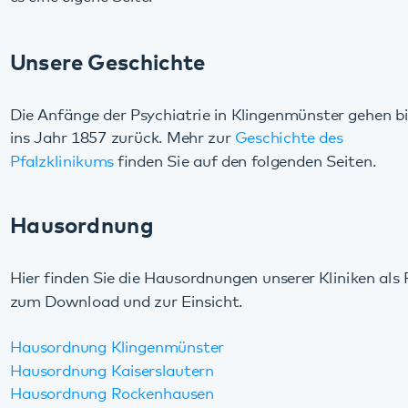
zum Download und zur Einsicht.
Hausordnung Klingenmünster
Hausordnung Kaiserslautern
Hausordnung Rockenhausen
Partner
Das Pfalzklinikum versteht sich als Partner der pfälzischen
Kommunen. Bei der Zusammenarbeit mit zahlreichen
Initiativen, Organisationen und Netzwerken ist uns der
trialogische Ansatz sehr wichtig: Von Krankheit oder
Beeinträchtigung Betroffene, ihre Angehörigen sowie
professionell und ehrenamtlich Tätige begegnen sich auf
Augenhöhe. Beispiele unserer Kooperation, auch mit
Stiftungen
, finden Sie auf der Seite
Partner/Links
.
Für Eilige:
Weitere kompakte Informationen zum