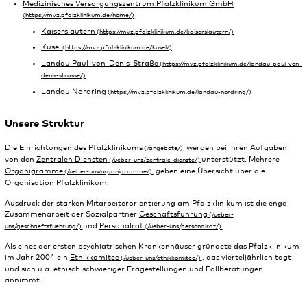
Medizinisches Versorgungszentrum Pfalzklinikum GmbH
Kaiserslautern
Kusel
Landau Paul-von-Denis-Straße
Landau Nordring
Unsere Struktur
Die Einrichtungen des Pfalzklinikums
werden bei ihren Aufgaben
von den
Zentralen Diensten
unterstützt. Mehrere
Organigramme
geben eine Übersicht über die
Organisation Pfalzklinikum.
Ausdruck der starken Mitarbeiterorientierung am Pfalzklinikum ist die enge
Zusammenarbeit der Sozialpartner
Geschäftsführung
und
Personalrat
.
Als eines der ersten psychiatrischen Krankenhäuser gründete das Pfalzklinikum
im Jahr 2004 ein
Ethikkomitee
, das vierteljährlich tagt
und sich u.a. ethisch schwieriger Fragestellungen und Fallberatungen
annimmt.