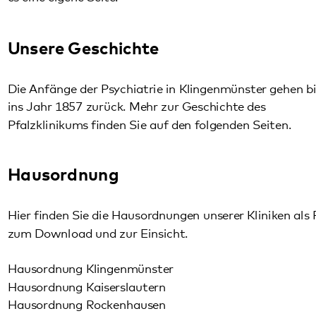
zum Download und zur Einsicht.
Hausordnung Klingenmünster
Hausordnung Kaiserslautern
Hausordnung Rockenhausen
Partner
Das Pfalzklinikum versteht sich als Partner der pfälzischen
Kommunen. Bei der Zusammenarbeit mit zahlreichen
Initiativen, Organisationen und Netzwerken ist uns der
trialogische Ansatz sehr wichtig: Von Krankheit oder
Beeinträchtigung Betroffene, ihre Angehörigen sowie
professionell und ehrenamtlich Tätige begegnen sich auf
Augenhöhe. Beispiele unserer Kooperation, auch mit
Stiftungen
, finden Sie auf der Seite
Partner/Links
.
Für Eilige:
Weitere kompakte Informationen zum