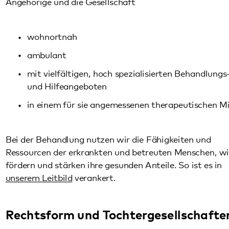
mit vielfältigen, hoch spezialisierten Behandlungs-
und Hilfeangeboten
in einem für sie angemessenen therapeutischen Milieu.
Bei der Behandlung nutzen wir die Fähigkeiten und
Ressourcen der erkrankten und betreuten Menschen, wir
fördern und stärken ihre gesunden Anteile. So ist es in
unserem Leitbild
verankert.
Rechtsform und Tochtergesellschaften
Das Pfalzklinikum ist eine Anstalt des öffentlichen Rechts –
AdöR.
Wir gehören zum
Bezirksverband Pfalz
, der als
Gewährträger fungiert.
Das Pfalzklinikum hat zwei Tochtergesellschaften: