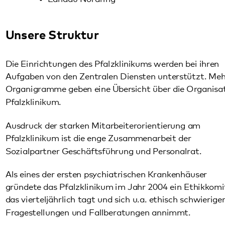
Ausdruck der starken Mitarbeiterorientierung am
Pfalzklinikum ist die enge Zusammenarbeit der
Sozialpartner
Geschäftsführung
und
Personalrat
.
Als eines der ersten psychiatrischen Krankenhäuser
gründete das Pfalzklinikum im Jahr 2004 ein
Ethikkomitee
,
das vierteljährlich tagt und sich u.a. ethisch schwieriger
Fragestellungen und Fallberatungen annimmt.
Das Pfalzklinikum ist teilnehmende Organisation des
UP
KRITIS
und damit an die Warn- und Meldestrukturen des
Bundesamtes für Sicherheit in der Informationstechnik