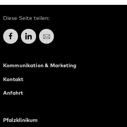
Pfalzklinikum
Weinstraße 100
76889 Klingenmünster
T. 06349 900-0
E.
info
@
pfalzklinikum.de