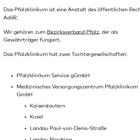
Pfalzklinikum Service gGmbH
Medizinisches Versorgungszentrum Pfalzklinikum
GmbH
Kaiserslautern
Kusel
Landau Paul-von-Denis-Straße
Landau Nordring
Unsere Struktur
Die Einrichtungen des Pfalzklinikums
werden bei ihren
Aufgaben von den
Zentralen Diensten
unterstützt. Mehrere
Organigramme
geben eine Übersicht über die Organisation
Pfalzklinikum.