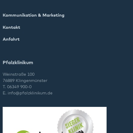
Kommunikation & Marketing
Kontakt
Anfahrt
Pfalzklinikum
Weinstraße 100
76889 Klingenmünster
T. 06349 900-0
E.
info
@
pfalzklinikum.de