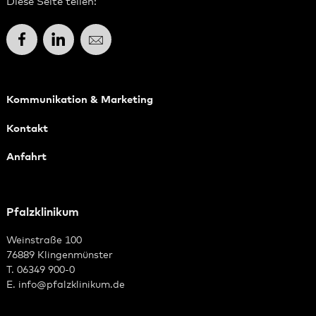
Diese Seite teilen:
Facebook
LinkedIn
E-Mail
Kommunikation & Marketing
Kontakt
Anfahrt
Pfalzklinikum
Weinstraße 100
76889 Klingenmünster
T. 06349 900-0
E.
info
@
pfalzklinikum.de