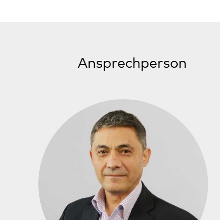
Ahmad Mohammad
Leiter
Oberarzt
Tagesklinik für Psychiatrie, Psychosomatik und
Psychotherapie Wörth
07271 9482-0
ahmad.mohammad@pfalzklinikum.de
Hermann-Quack-Straße 6
76744 Wörth-Maximiliansau