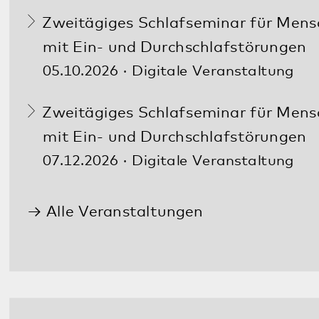
Im Notfall
Sie benötigen Hilfe? Ihnen oder einem
Familienmitglied geht es schlecht? Ärztliche
Hilfe wird so schnell wie möglich benötigt?
In dringenden Fällen erreichen Sie uns
Tag
und Nacht
unter:
06349 900-2020
Weitere Notfallnummern finden Sie
hier
.