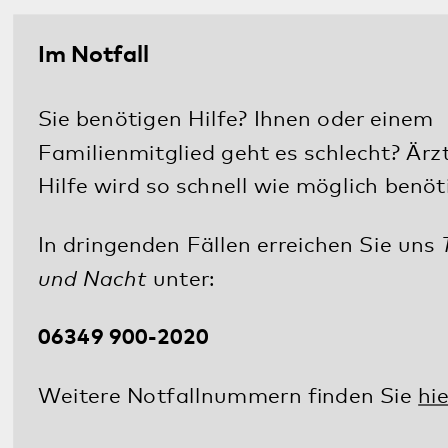
Weinstraße 100
76889 Klingenmünster
T. 06349 900-0
E.
info
@
pfalzklinikum.de