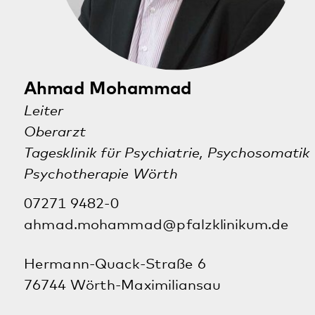
An dieser Stelle möchten wir Ihnen eine Karte
von GoogleMaps anzeigen. Dafür werden Ihre
Daten an Google und damit auch ggf. in die
USA übermittelt.
Die USA werden vom Europäischen Gerichtshof als ein Land mit
einem nach EU-Standards unzureichendem Datenschutzniveau
eingeschätzt. Es besteht insbesondere das Risiko, dass Ihre Daten
durch US-Behörden, zu Kontroll- und zu Überwachungszwecken,
möglicherweise auch ohne Rechtsbehelfsmöglichkeiten durch Sie,
verarbeitet werden können. Weitere Infos in den
Datenschutzhinweisen.
Akzeptieren