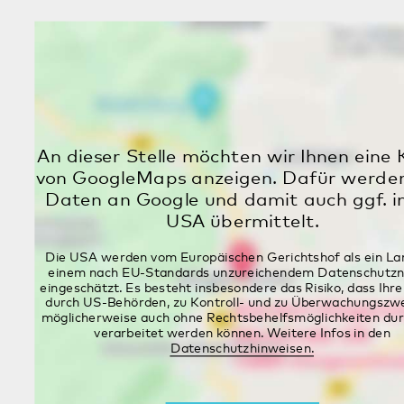
Mit dem Auto
Über die A 65 und die B 9. Bitte folgen Sie der
Ausschilderung „Tagesklinik"
Mit der Bahn
Von Wörth und Karlsruhe mit der S 5,
Haltestelle Maximiliansau West. Von Wörth
mit dem Zug R 52 Richtung Lauterburg,
Haltestelle In den Rüsten