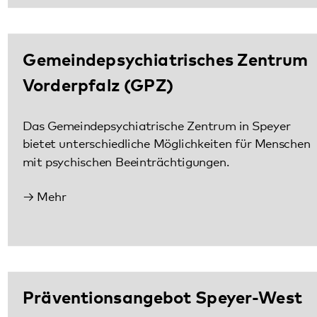
Das Gemeindepsychiatrische Zentrum in Speyer
bietet unterschiedliche Möglichkeiten für Menschen
mit psychischen Beeinträchtigungen.
Mehr
Präventionsangebot Speyer-West
Menschen, die sich seelisch belastet fühlen, nicht
weiterwissen oder Fragen zum Hilfesystem haben,
können sich vor Ort an Projektkoordinatorin und
Beraterin Lara Heß wenden.
Mehr