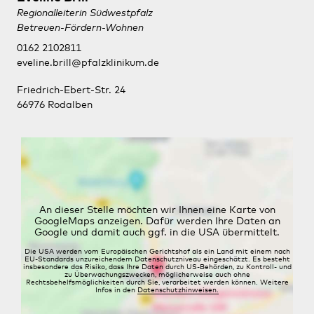
Regionalleiterin Südwestpfalz
Betreuen-Fördern-Wohnen
0162 2102811
eveline.brill@pfalzklinikum.de
Friedrich-Ebert-Str. 24
66976 Rodalben
An dieser Stelle möchten wir Ihnen eine Karte von
GoogleMaps anzeigen. Dafür werden Ihre Daten an
Google und damit auch ggf. in die USA übermittelt.
Die USA werden vom Europäischen Gerichtshof als ein Land mit einem nach
EU-Standards unzureichendem Datenschutzniveau eingeschätzt. Es besteht
insbesondere das Risiko, dass Ihre Daten durch US-Behörden, zu Kontroll- und
zu Überwachungszwecken, möglicherweise auch ohne
Rechtsbehelfsmöglichkeiten durch Sie, verarbeitet werden können. Weitere
Infos in den
Datenschutzhinweisen.