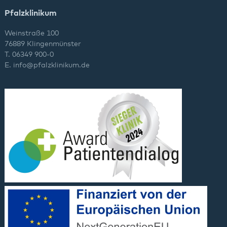
Pfalzklinikum
Weinstraße 100
76889 Klingenmünster
T. 06349 900-0
E.
info
@
pfalzklinikum.de