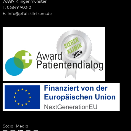
76889 Klingenmünster
T. 06349 900-0
E.
info
@
pfalzklinikum.de
Social Media: