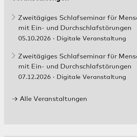
Familienmitglied geht es schlecht? Ärztliche
Hilfe wird so schnell wie möglich benötigt?
In dringenden Fällen erreichen Sie uns
Tag
und Nacht
unter:
06349 900-2020
Weitere Notfallnummern finden Sie
hier
.
Diese Seite teilen: