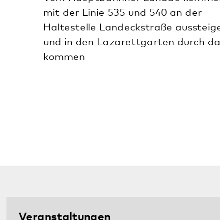
Informationsabend des
Adoleszentenzentrum im Pfalzklinikum
31.07.2026
Ausstellung „NS-Psychiatrie in der Pfalz“
im August an einem Sonntag offen
13.07.2026
Alle Meldungen
Im Notfall
Sie benötigen Hilfe? Ihnen oder einem