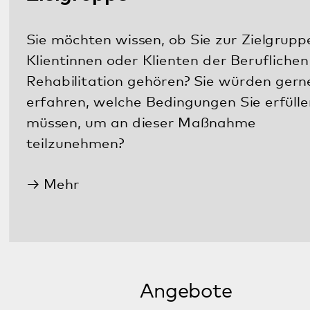
Angebote
BIFID gehört zu den gemeindepsychiatrischen
Angeboten von Betreuen-Fördern-Wohnen. Hier
werden Menschen unterstützt, die ihren Platz im
Arbeitsleben wegen einer psychischen oder
psychosomatischen Beeinträchtigung oder
sonstiger Gründe erneut suchen. Gemeinsam mit
Teilnehmerinnen und Teilnehmern entwickelt das
Fachpersonal des Bereichs passgenaue und
individuelle Ziele für die berufliche Rehabilitation
und den Weg zurück in die Arbeitswelt.