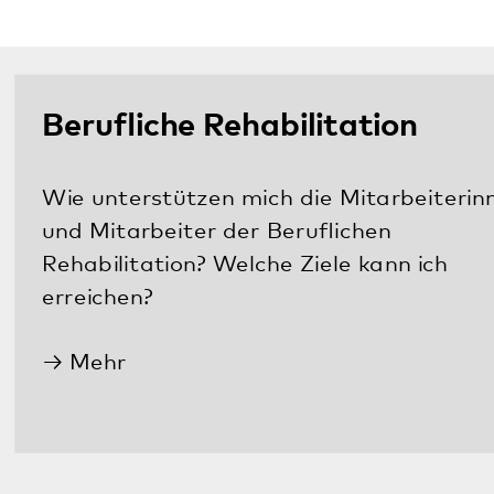
Wie unterstützen mich die Mitarbeiterinnen
und Mitarbeiter der Beruflichen
Rehabilitation? Welche Ziele kann ich
erreichen?
Mehr
Finanzierungsmöglichkeiten
Sie möchten wissen, wie das Angebot der
Beruflichen Rehabilitation, Integration und
Arbeit finanziert wird und welche Anträge Sie
ausfüllen müssen?
Mehr