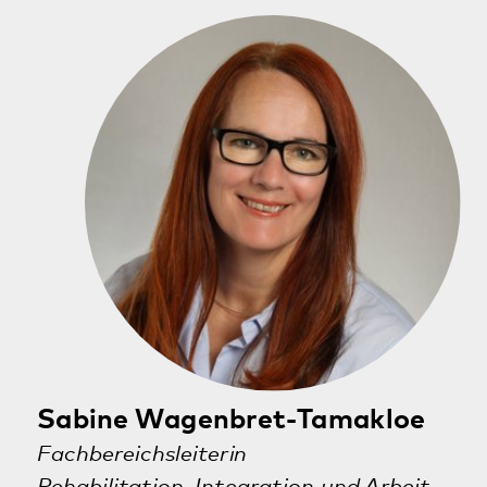
76829 Landau
An dieser Stelle möchten wir Ihnen eine Karte
von GoogleMaps anzeigen. Dafür werden Ihre
Daten an Google und damit auch ggf. in die
USA übermittelt.
Die USA werden vom Europäischen Gerichtshof als ein Land mit
einem nach EU-Standards unzureichendem Datenschutzniveau
eingeschätzt. Es besteht insbesondere das Risiko, dass Ihre Daten
durch US-Behörden, zu Kontroll- und zu Überwachungszwecken,
möglicherweise auch ohne Rechtsbehelfsmöglichkeiten durch Sie,
verarbeitet werden können. Weitere Infos in den
Datenschutzhinweisen.
Akzeptieren