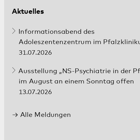
Facebook
LinkedIn
E-Mail
Kommunikation & Marketing
Kontakt
Anfahrt
Pfalzklinikum
Weinstraße 100
76889 Klingenmünster
T. 06349 900-0
E.
info
@
pfalzklinikum.de