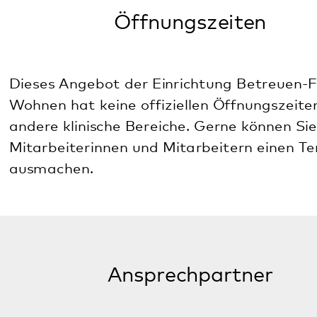
Sabine Wagenbret-Tamakloe
Fachbereichsleiterin
Rehabilitation, Integration und Arbeit
Betreuen-Fördern-Wohnen
06341 55612-13
sabine.wagenbret-tamakloe@pfalzklinikum.de
Lazarettgarten 18, E5