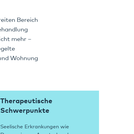
reiten Bereich
Behandlung
nicht mehr –
egelte
k und Wohnung
Therapeutische
Schwerpunkte
Seelische Erkrankungen wie