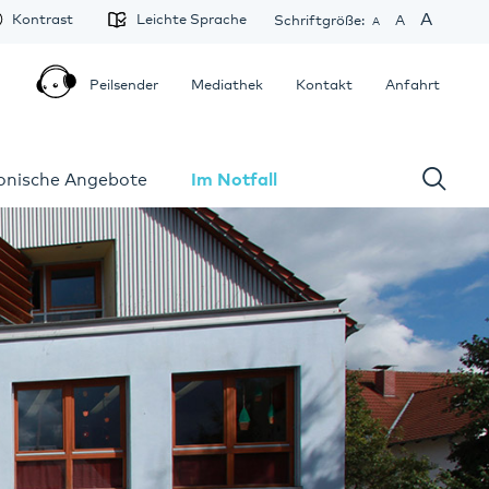
A
Kontrast
Leichte Sprache
Schriftgröße:
A
A
Peilsender
Mediathek
Kontakt
Anfahrt
fonische Angebote
Im Notfall