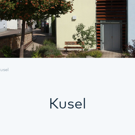
usel
Kusel