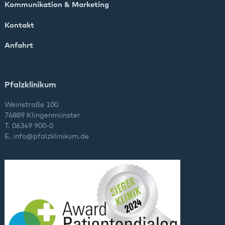
Kommunikation & Marketing
Kontakt
Anfahrt
Pfalzklinikum
Weinstraße 100
76889 Klingenmünster
T. 06349 900-0
E.
info
@
pfalzklinikum.de