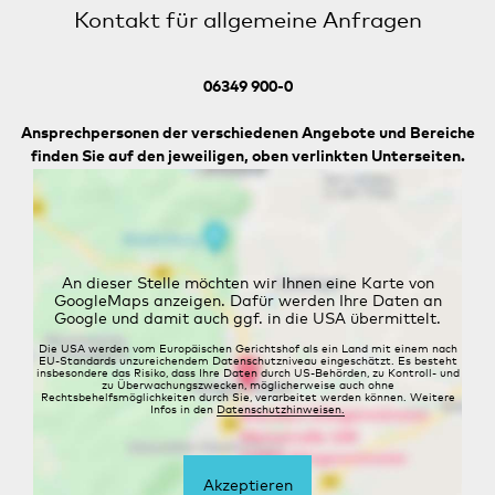
Kontakt für allgemeine Anfragen
06349 900-0
Ansprechpersonen der verschiedenen Angebote und Bereiche
finden Sie auf den jeweiligen, oben verlinkten Unterseiten.
An dieser Stelle möchten wir Ihnen eine Karte von
GoogleMaps anzeigen. Dafür werden Ihre Daten an
Google und damit auch ggf. in die USA übermittelt.
Die USA werden vom Europäischen Gerichtshof als ein Land mit einem nach
EU-Standards unzureichendem Datenschutzniveau eingeschätzt. Es besteht
insbesondere das Risiko, dass Ihre Daten durch US-Behörden, zu Kontroll- und
zu Überwachungszwecken, möglicherweise auch ohne
Rechtsbehelfsmöglichkeiten durch Sie, verarbeitet werden können. Weitere
Infos in den
Datenschutzhinweisen.
Akzeptieren